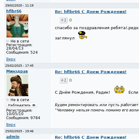
29/02/2020 - 11:19
hflbr66
Re: hflbr66 С Днем Рождения!
+1
0
спасибо за поздравления ребята!.редк
заглянул
Не в сети
Регистрация:
28/04/13
Сообщения:
524
Верх
25/02/2025 - 17:45
Минздрав
Re: hflbr66 С Днем Рождения!
+1
0
С Днём Рождения, Радик!
Если
Не в сети
Будем ремонтировать или пусть работает
"Человеку нельзя помочь помимо его воли
Регистрация:
10/05/10
Сообщения:
9784
Верх
25/02/2025 - 19:46
admin
Re: hflbr66 С Днем Рождения!