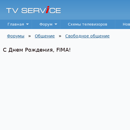
Пер
TV
Service
Main menu
Главная
Форум
Схемы телевизоров
Нов
»
»
Форумы
Общение
Свободное общение
Вы здесь
С Днем Рождения, FIMA!