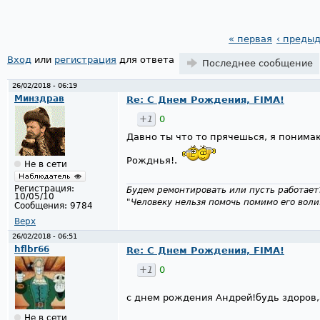
« первая
‹ преды
Страницы
Вход
или
регистрация
для ответа
Последнее сообщение
26/02/2018 - 06:19
Минздрав
Re: С Днем Рождения, FIMA!
+1
0
Давно ты что то прячешься, я понимаю
Рожднья!.
Не в сети
Регистрация:
Будем ремонтировать или пусть работает
10/05/10
"Человеку нельзя помочь помимо его воли
Сообщения:
9784
Верх
26/02/2018 - 06:51
hflbr66
Re: С Днем Рождения, FIMA!
+1
0
с днем рождения Андрей!будь здоров,
Не в сети