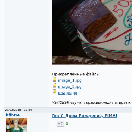
Прикрепленные файлы:
image_1.jpg
image_5.jpg
image.jpg
ЧЕЛОВЕК-звучит гордо,выглядит отвратит
26/02/2018 - 13:34
hflbr66
Re: С Днем Рождения, FIMA!
+1
0