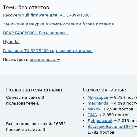
Темы без ответов:
Recovery/Full firmware для JVC LT-39VH300
Занижена дежурка в компьютерном блоке питания
DEXP F40C8000H Есть вопросы.
Hyundai
Panasonic TX-32DR400 сортировка каналов
Посмотреть
все вопросы →
Пользователи онлайн
Самые активные
Сейчас на сайте 0
Минздрав
→ 9,784 пост
пользователей.
madhands
→ 4,090 пост
Maxxx
→ 2,996 постов
FIMA
→ 2,859 постов
Дубровский
→ 2,013 по
Всего пользователей: 16852
Василий-Василий1974
Гостей на сайте: 0
1,782 постов