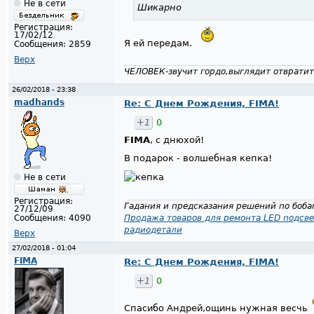
Не в сети
Шикарно
Регистрация:
17/02/12
Я ей передам.
Сообщения:
2859
Верх
ЧЕЛОВЕК-звучит гордо,выглядит отвратит
26/02/2018 - 23:38
madhands
Re: С Днем Рождения, FIMA!
+1
0
FIMA
, с днюхой!
В подарок - волшебная кепка!
Не в сети
Регистрация:
Гадания и предсказания решений по бобам
27/12/09
Сообщения:
4090
Продажа товаров для ремонта LED подсве
радиодетали
Верх
27/02/2018 - 01:04
FIMA
Re: С Днем Рождения, FIMA!
+1
0
Спасибо Андрей,ощинь нужная весчь