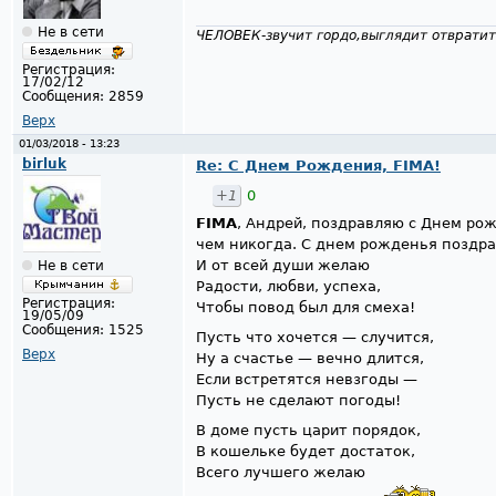
Не в сети
ЧЕЛОВЕК-звучит гордо,выглядит отвратит
Регистрация:
17/02/12
Сообщения:
2859
Верх
01/03/2018 - 13:23
birluk
Re: С Днем Рождения, FIMA!
+1
0
FIMA
, Андрей, поздравляю с Днем ро
чем никогда. С днем рожденья поздр
И от всей души желаю
Не в сети
Радости, любви, успеха,
Регистрация:
Чтобы повод был для смеха!
19/05/09
Сообщения:
1525
Пусть что хочется — случится,
Верх
Ну а счастье — вечно длится,
Если встретятся невзгоды —
Пусть не сделают погоды!
В доме пусть царит порядок,
В кошельке будет достаток,
Всего лучшего желаю