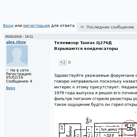
Страницы
Вход
или
регистрация
для ответа
Последнее сообщение
05/02/2016 - 19:21
alex.titov
Телевизор Tauras Ц276Д
Взрываются конденсаторы
+1
0
Не в сети
Регистрация:
Здравствуйте уважаемые форумчане с
05/02/16
говорю неправильно поскольку назва
Сообщения:
4
интерес к этому присутствует. Недавн
Верх
1979 года выпуска я решил его почин
фильтре питания сгорели резисторы р
такое ощущение будто он горел откр