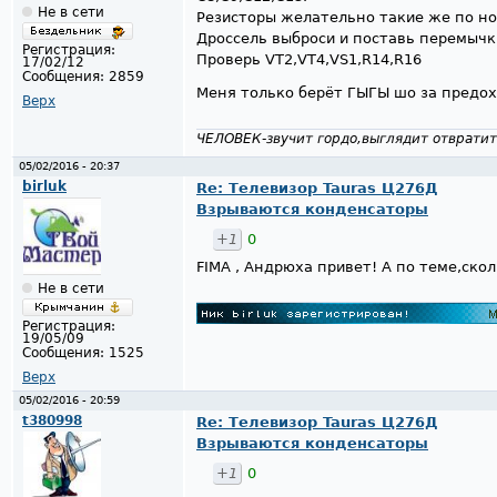
Не в сети
Резисторы желательно такие же по но
Дроссель выброси и поставь перемычк
Регистрация:
Проверь VT2,VT4,VS1,R14,R16
17/02/12
Сообщения:
2859
Меня только берёт ГЫГЫ шо за предо
Верх
ЧЕЛОВЕК-звучит гордо,выглядит отвратит
05/02/2016 - 20:37
birluk
Re: Телевизор Tauras Ц276Д
Взрываются конденсаторы
+1
0
FIMA , Андрюха привет! А по теме,скол
Не в сети
Регистрация:
19/05/09
Сообщения:
1525
Верх
05/02/2016 - 20:59
t380998
Re: Телевизор Tauras Ц276Д
Взрываются конденсаторы
+1
0