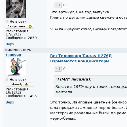
+1
0
Это артикул,а не год выпуска.
Глянь по деталям,самые свежие и ест
Не в сети
ЧЕЛОВЕК-звучит гордо,выглядит отвратит
Регистрация:
17/02/12
Сообщения:
2859
Верх
06/02/2016 - 06:26
t380998
Re: Телевизор Tauras Ц276Д
Взрываются конденсаторы
+1
0
"FIMA"
писал(а):
Не в сети
Кстати в 1979году о таких телах д
Регистрация:
мечтали
16/12/12
Сообщения:
1495
Это точно, Ламповые цветные (семисот
Верх
шла продажа ламповых чёрно-белых. 
Мастерские раздельные были, по ремо
чёрно-белых.