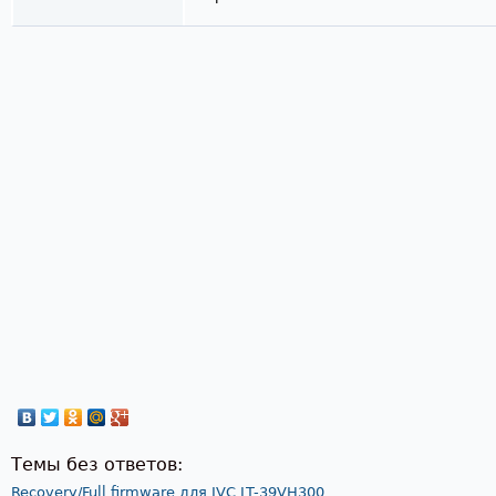
Страницы
Темы без ответов:
Recovery/Full firmware для JVC LT-39VH300