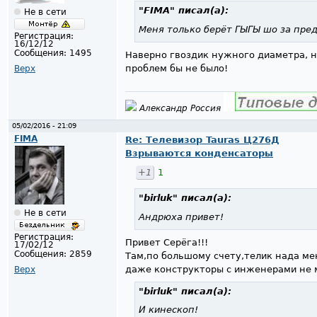
"FIMA"
писал(а):
Не в сети
Меня только берёт ГЫГЫ шо за пре
Регистрация:
16/12/12
Сообщения:
1495
Наверно гвоздик нужного диаметра, н
проблем бы не было!
Верх
Александр Россия
05/02/2016 - 21:09
FIMA
Re: Телевизор Tauras Ц276Д
Взрываются конденсаторы
+1
1
"birluk"
писал(а):
Не в сети
Андрюха привет!
Регистрация:
Привет Серёга!!!
17/02/12
Сообщения:
2859
Там,по большому счету,телик нада мен
даже конструкторы с инженерами не м
Верх
"birluk"
писал(а):
И кинескоп!