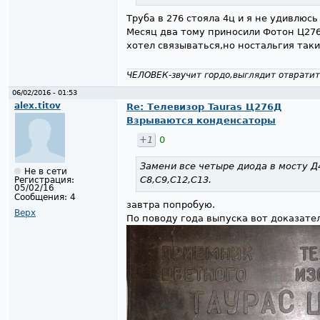
Труба в 276 стояла 4ц и я не удивлюсь
Месяц два тому приносили Фотон Ц276
хотел связываться,но ностальгия таки
ЧЕЛОВЕК-звучит гордо,выглядит отвратит
06/02/2016 - 01:53
alex.titov
Re: Телевизор Tauras Ц276Д
Взрываются конденсаторы
+1
0
Замени все четыре диода в мосту Д
Не в сети
С8,С9,С12,С13.
Регистрация:
05/02/16
Сообщения:
4
завтра попробую.
Верх
По поводу года выпуска вот доказате