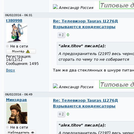
Александр Россия
06/02/2016 - 06:31
t380998
Re: Телевизор Tauras Ц276Д
Взрываются конденсаторы
+1
0
"alex.titov"
писал(а):
Не в сети
А предохранитель (219Т) весь черно
Регистрация:
сгорать по чему то не собирается
16/12/12
Сообщения:
1495
Там же два стеклянных в шнуре пита
Верх
Александр Россия
06/02/2016 - 06:49
Минздрав
Re: Телевизор Tauras Ц276Д
Взрываются конденсаторы
+1
0
"alex.titov"
писал(а):
Не в сети
А предохранитель (219Т) весь черно