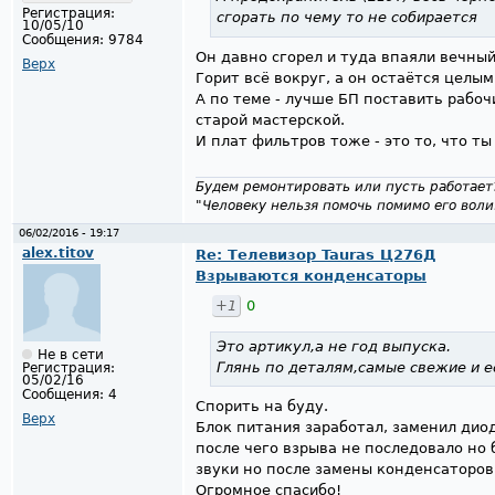
Регистрация:
сгорать по чему то не собирается
10/05/10
Сообщения:
9784
Он давно сгорел и туда впаяли вечный
Верх
Горит всё вокруг, а он остаётся целым
А по теме - лучше БП поставить рабочи
старой мастерской.
И плат фильтров тоже - это то, что 
Будем ремонтировать или пусть работает
"Человеку нельзя помочь помимо его воли
06/02/2016 - 19:17
alex.titov
Re: Телевизор Tauras Ц276Д
Взрываются конденсаторы
+1
0
Это артикул,а не год выпуска.
Не в сети
Глянь по деталям,самые свежие и е
Регистрация:
05/02/16
Сообщения:
4
Спорить на буду.
Верх
Блок питания заработал, заменил диод
после чего взрыва не последовало но
звуки но после замены конденсаторов
Огромное спасибо!