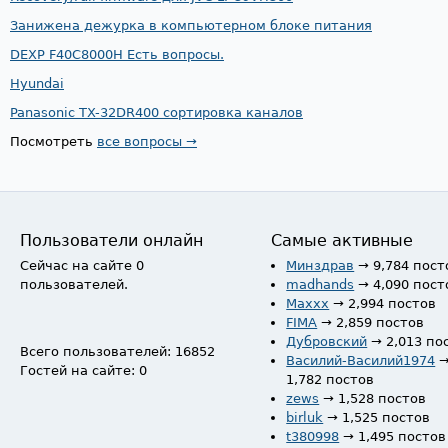
Занижена дежурка в компьютерном блоке питания
DEXP F40C8000H Есть вопросы.
Hyundai
Panasonic TX-32DR400 сортировка каналов
Посмотреть
все вопросы →
Пользователи онлайн
Самые активные
Сейчас на сайте 0
Минздрав
→ 9,784 пост
пользователей.
madhands
→ 4,090 пост
Maxxx
→ 2,994 постов
FIMA
→ 2,859 постов
Дубровский
→ 2,013 по
Всего пользователей: 16852
Василий-Василий1974
Гостей на сайте: 0
1,782 постов
zews
→ 1,528 постов
birluk
→ 1,525 постов
t380998
→ 1,495 постов