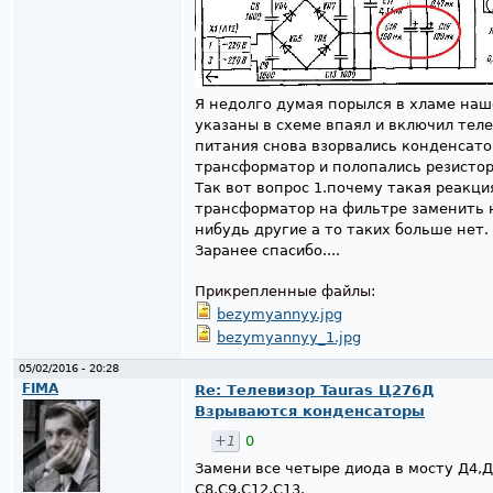
Я недолго думая порылся в хламе наш
указаны в схеме впаял и включил теле
питания снова взорвались конденсато
трансформатор и полопались резистор
Так вот вопрос 1.почему такая реакци
трансформатор на фильтре заменить н
нибудь другие а то таких больше нет.
Заранее спасибо....
Прикрепленные файлы:
bezymyannyy.jpg
bezymyannyy_1.jpg
05/02/2016 - 20:28
FIMA
Re: Телевизор Tauras Ц276Д
Взрываются конденсаторы
+1
0
Замени все четыре диода в мосту Д4,
С8,С9,С12,С13.