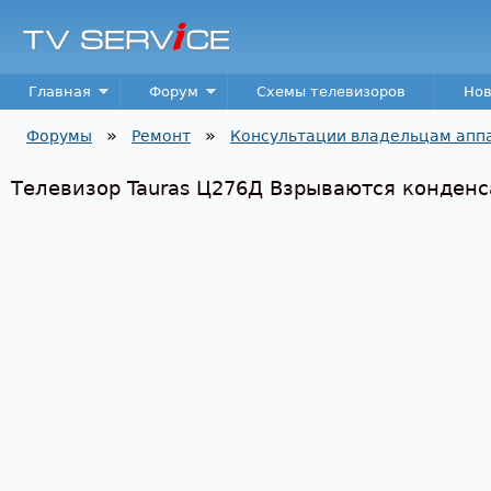
Пер
TV
Service
Main menu
Главная
Форум
Схемы телевизоров
Нов
»
»
Форумы
Ремонт
Консультации владельцам апп
Вы здесь
Телевизор Tauras Ц276Д Взрываются конден