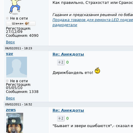
Как правильно, Страхостат или Срако
Гадания и предсказания решений по бобам
Не в сети
Продажа товаров для ремонта LED подсве
радиодетали
Регистрация:
27/12/09
Сообщения:
4090
Верх
06/02/2011 - 18:23
vav
Re: Анекдоты
+1
0
Дирижбандель ето!
Не в сети
Регистрация:
05/05/10
Сообщения:
1338
Верх
09/02/2011 - 16:52
zews
Re: Анекдоты
+1
0
"Бывает и звери ошибаются",- сказал е