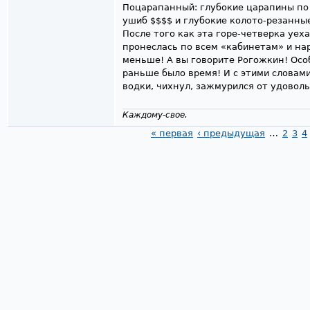
Поцарапанный: глубокие царапины по 
ушиб $$$$ и глубокие колото-резанные
После того как эта горе-четверка уех
пронеслась по всем «кабинетам» и на
меньше! А вы говорите Рогожкин! Ос
раньше было время! И с этими словам
водки, чихнул, зажмурился от удоволь
Каждому-свое.
« первая
‹ предыдущая
…
2
3
4
Страницы