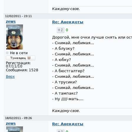
Каждому-свое.
12/02/2011 - 23:11
zews
Re: Анекдоты
+1
0
Дорогой, мне очки лучше снять или ос
- Снимай, любимая...
- А блузку?
Не в сети
- Снимай, любимая...
- А юбку?
Регистрация:
- Снимай, любимая...
07/11/10
Сообщения:
1528
- А бюстгалтер?
- Снимай, любимая...
Верх
- А трусики?
- Снимай, любимая...
- А тампакс?
- Ну /////-мать....
Каждому-свое.
18/02/2011 - 09:26
zews
Re: Анекдоты
+1
0