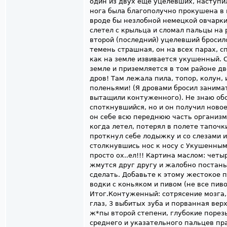
один из двух еще уцелевших, наступил
нога была благополучно прокушена в 
вроде бы незлобной немецкой овчарки
слетел с крыльца и сломал пальцы на 
второй (последний) уцелевший бросил
темень страшная, он на всех парах, с
как на земле извивается укушенный.
земле и приземляется в том районе д
дров! Там лежала пила, топор, колун, 
поленьями! (Я дровами бросил занимат
вытащили контуженного). Не знаю обо
споткнувшийся, но и он получил ново
он себе всю переднюю часть организма
когда летел, потерял в полете тапочк
проткнул себе лодыжку и со слезами 
столкнувшись нос к носу с Укушенным
просто ох..ел!!! Картина маслом: четы
жмутся друг другу и жалобно постаны
сделать. Добавьте к этому жестокое 
водки с коньяком и пивом (не все пив
Итог.Контуженный: сотрясение мозга,
глаз, 3 выбитых зуба и порванная вер
ж*пы второй степени, глубокие порез
среднего и указательного пальцев пра