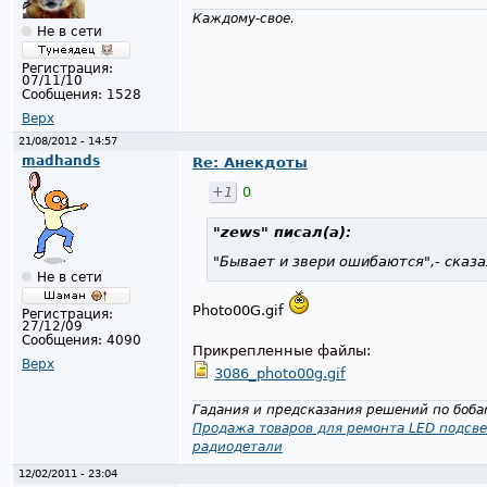
Каждому-свое.
Не в сети
Регистрация:
07/11/10
Сообщения:
1528
Верх
21/08/2012 - 14:57
madhands
Re: Анекдоты
+1
0
"zews"
писал(а):
"Бывает и звери ошибаются",- сказа
Не в сети
Photo00G.gif
Регистрация:
27/12/09
Сообщения:
4090
Прикрепленные файлы:
Верх
3086_photo00g.gif
Гадания и предсказания решений по бобам
Продажа товаров для ремонта LED подсве
радиодетали
12/02/2011 - 23:04