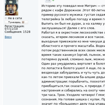
Историю эту поведал мне Митрич — ст
рядом с кафе Дорожное .Этот 60-летн
пример русского мужика: густая седая
Не в сети
телогрейка (в любую погоду и время г
Выпить он был не дурак, а на халяву у
Регистрация:
заслушаешься! Далее с его слов.
07/11/10
Сообщения:
1528
Работал я в окрестном лесохозяйстве 
сказать, егерем-лесником и все такое.
Верх
выходные приезжали ко мне чинуши д
областного и прочего масштаба. Водки
потом родственников всех своих мес
время таких каникул (оргий, пьянок, 
потеряно ружей, сломано лыж, можно о
Один раз умудрились вертолет в болот
по лопасти в болото ушел! А еще, по 
вездеходе заблудились и чуть-чуть до 
как-то летом приехали ба-алшие дядьк
администрации: порыбачить, поохотить
приобщиться,так сказать, к природе. 
настроения и собирались на охоту чин
три часа. Трое. Уходило четверо! Гляж
сознания. На голове шишка с кулак. П
значит по «большому» делу под упав