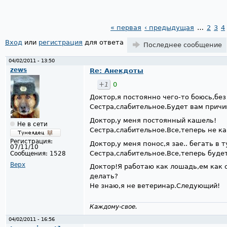
« первая
‹ предыдущая
…
2
3
4
Страницы
Вход
или
регистрация
для ответа
Последнее сообщение
04/02/2011 - 13:50
zews
Re: Анекдоты
+1
0
Доктор,я постоянно чего-то боюсь,бе
Сестра,слабительное.Будет вам прич
Доктор,у меня постоянный кашель!
Не в сети
Сестра,слабительное.Все,теперь не 
Регистрация:
Доктор,у меня понос,я зае.. бегать в т
07/11/10
Сестра,слабительное.Все,теперь буд
Сообщения:
1528
Верх
Доктор!Я работаю как лошадь,ем как 
делать?
Не знаю,я не ветеринар.Следующий!
Каждому-свое.
04/02/2011 - 16:56