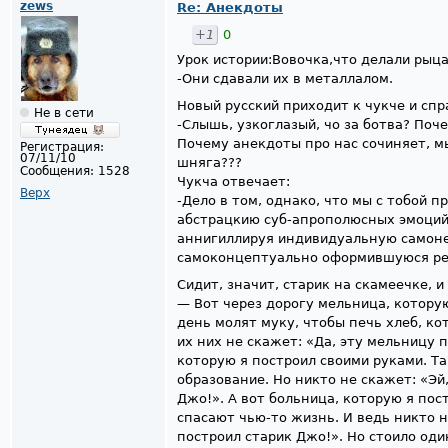
zews
Re: Анекдоты
+1
0
Урок истории:Вовочка,что делали ры
-Они сдавали их в металлалом.
Новый русский приходит к чукче и сп
Не в сети
-Слышь, узкоглазый, чо за ботва? Поч
Почему анекдоты про нас сочиняет, мы
Регистрация:
07/11/10
шняга???
Сообщения:
1528
Чукча отвечает:
Верх
-Дело в том, однако, что мы с тобой 
абстрацкию суб-апрополюсных эмоций
аннигиллируя индивидуальную самоне
самоконцептуально оформившуюся реа
Сидит, значит, старик на скамеечке, и
— Вот через дорогу мельница, котору
день молят муку, чтобы печь хлеб, ко
их них не скажет: «Да, эту мельницу 
которую я построил своими руками. Т
образование. Но никто не скажет: «Эй
Джо!». А вот больница, которую я по
спасают чью-то жизнь. И ведь никто н
построил старик Джо!». Но стоило од