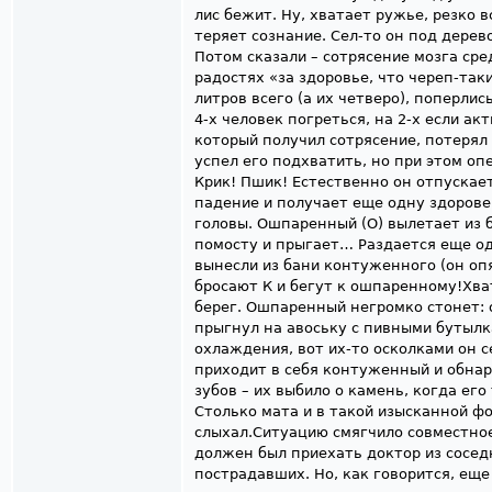
лис бежит. Ну, хватает ружье, резко 
теряет сознание. Сел-то он под дерев
Потом сказали – сотрясение мозга сре
радостях «за здоровье, что череп-так
литров всего (а их четверо), поперлис
4-х человек погреться, на 2-х если ак
который получил сотрясение, потерял 
успел его подхватить, но при этом оп
Крик! Пшик! Естественно он отпускае
падение и получает еще одну здоров
головы. Ошпаренный (О) вылетает из б
помосту и прыгает… Раздается еще од
вынесли из бани контуженного (он опя
бросают К и бегут к ошпаренному!Хва
берег. Ошпаренный негромко стонет: 
прыгнул на авоську с пивными бутыл
охлаждения, вот их-то осколками он с
приходит в себя контуженный и обна
зубов – их выбило о камень, когда ег
Столько мата и в такой изысканной ф
слыхал.Ситуацию смягчило совместное 
должен был приехать доктор из сосед
пострадавших. Но, как говорится, еще