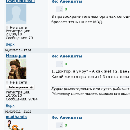
tvsergeiconst1
Re: Анекдоты
+1
0
В правоохранительных органах сегодн
бросает тень на все МВД.
Не в сети
Регистрация:
23/09/10
Сообщения:
79
Верх
04/02/2011 - 17:01
Минздрав
Re: Анекдоты
+1
0
1. Доктор, я умру? - А как же!!! 2. Ван
Какой же это сратостат? Это статосрат
Не в сети
Будем ремонтировать или пусть работает
Регистрация:
"Человеку нельзя помочь помимо его воли
10/05/10
Сообщения:
9784
Верх
05/02/2011 - 21:22
madhands
Re: Анекдоты
+1
0