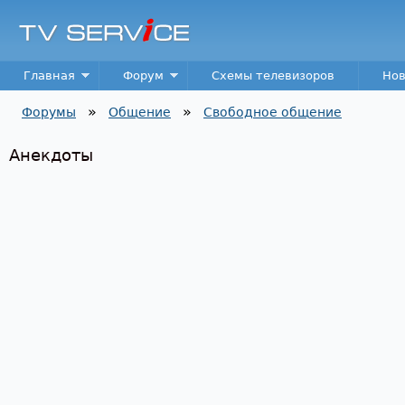
Пер
TV
Service
Main menu
Главная
Форум
Схемы телевизоров
Нов
»
»
Форумы
Общение
Свободное общение
Вы здесь
Анекдоты