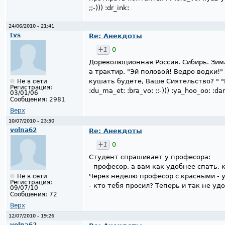
;;-))) :dr_ink:
24/06/2010 - 21:41
tvs
Re: Анекдоты
+1
0
Дореволюционная Россия. Сибирь. Зима
а трактир. "Эй половой! Ведро водки!"
кушать будете, Ваше Сиятельство? " "Во
Не в сети
Регистрация:
:du_ma_et: :bra_vo: ;;-))) :ya_hoo_oo: :dan_se
03/01/06
Сообщения:
2981
Верх
10/07/2010 - 23:50
volna62
Re: Анекдоты
+1
0
Студент спрашивает у професора:
- професор, а вам как удобнее спать, 
Через неделю професор с красными - 
Не в сети
Регистрация:
- кто тебя просил? Теперь и так не удо
09/07/10
Сообщения:
72
Верх
12/07/2010 - 19:26
volna62