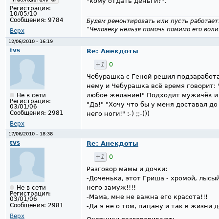
"кому отдать деньги?".
Регистрация:
10/05/10
Сообщения:
9784
Будем ремонтировать или пусть работает
"Человеку нельзя помочь помимо его воли
Верх
12/06/2010 - 16:19
tvs
Re: Анекдоты
+1
0
Чебурашка с Геной решил подзаработа
нему и Чебурашка всё время говорит: 
любое желание!" Подходит мужичёк и
Не в сети
Регистрация:
"Да!" "Хочу что бы у меня доставал до
03/01/06
Сообщения:
2981
него ноги!" :-) ;;-)))
Верх
17/06/2010 - 18:38
tvs
Re: Анекдоты
+1
0
Разговор мамы и дочки:
-Доченька, этот Гриша - хромой, лысый
него замуж!!!!
Не в сети
Регистрация:
-Мама, мне не важна его красота!!!
03/01/06
Сообщения:
2981
-Да я не о том, пацану и так в жизни д
Верх