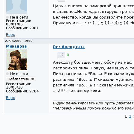
Царь женился на заморской принцессе
в спальне...Ночь ждёт, вторую, третью
Величество, когда Вы соизволите посет
Не в сети
Регистрация:
Прикажу и в.... :-) :-) :-) ;;-))) ;;-))) ;;-))) :
03/01/06
Сообщения:
2981
Верх
27/07/2010 - 19:19
Минздрав
Re: Анекдоты
+1
0
Анекдоту больше, чем любому из нас, 
леспромхоз пилу. Новую, немецкую. "А
Пила распилила. "Во, ...ь!" сказали м
Не в сети
распилила. "Во, ...ь!!" сказали мужик
Регистрация:
распилила. "Во, ...ь!!!" сказали мужик
10/05/10
...ь!!!" сказали мужики.
Сообщения:
9784
Верх
Будем ремонтировать или пусть работает
"Человеку нельзя помочь помимо его воли
1
2
Страницы