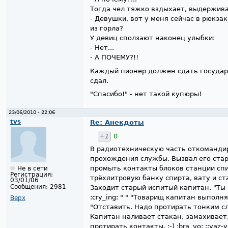
Тогда чел тяжко вздыхает, выдержива
- Девушки, вот у меня сейчас в рюкза
из горла?
У девиц сползают наконец улыбки:
- Нет...
- А ПОЧЕМУ?!!
Каждый пионер должен сдать государс
сдал.
"Спасибо!" - нет такой купюры!
23/06/2010 - 22:06
tvs
Re: Анекдоты
+1
0
В радиотехническую часть откоманди
прохождения службы. Вызвал его стар
промыть контакты блоков станции сп
Не в сети
Регистрация:
трёхлитровую банку спирта, вату и с
03/01/06
Сообщения:
2981
Заходит старый испитый капитан. "Ты чт
:cry_ing: " " "Товарищ капитан выпол
Верх
"Отставить. Надо протирать тонким сл
Капитан наливает стакан, замахивает,
протирать контакты. :-) :bra_vo: ::yaz-yk: