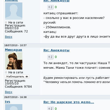
Re: Анекдоты
+1
0
китаец спрашивает:
- сколько у вас в россии население?
руский:
Не в сети
Регистрация:
- 250миллионов.
09/07/10
Сообщения:
72
китаец:
-фу да вы все друг друга в лицо знает
Верх
18/07/2010 - 10:57
Минздрав
Re: Анекдоты
+1
0
То ли анекдот, то ли частушка: Наша 
мячик. Мама Тани тоже плачет: сомнева
Не в сети
Будем ремонтировать или пусть работает
Регистрация:
"Человеку нельзя помочь помимо его воли
10/05/10
Сообщения:
9784
Верх
26/07/2010 - 16:38
tvs
Re: Не царское это дело...
+1
0