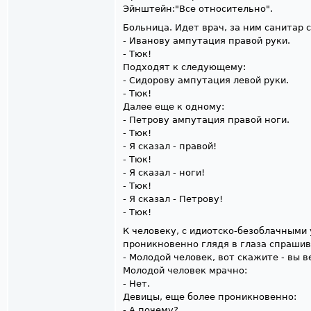
Эйнштейн:"Все относительно".
Больница. Идет врач, за ним санитар 
- Иванову ампутация правой руки.
- Тюк!
Подходят к следующему:
- Сидорову ампутация левой руки.
- Тюк!
Далее еще к одному:
- Петрову ампутация правой ноги.
- Тюк!
- Я сказал - правой!
- Тюк!
- Я сказал - ноги!
- Тюк!
- Я сказал - Петрову!
- Тюк!
К человеку, с идиотско-безоблачными
проникновенно глядя в глаза спраши
- Молодой человек, вот скажите - вы в
Молодой человек мрачно:
- Нет.
Девицы, еще более проникновенно:
- А почему?...