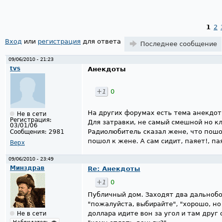
1
2
Страницы
Вход
или
регистрация
для ответа
Последнее сообщение
09/06/2010 - 21:23
tvs
Анекдоты
+1
0
На других форумах есть тема анекдоты 
Не в сети
Регистрация:
Для затравки, не самый смешной но кл
03/01/06
Радиолюбитель сказал жене, что пошо
Сообщения:
2981
пошол к жене. А сам сидит, паяет!, паяет
Верх
09/06/2010 - 23:49
Минздрав
Re: Анекдоты
+1
0
Публичный дом. Заходят два дальнобо
"пожалуйста, выбирайте", "хорошо, но у
доллара идите вон за угол и там друг с
Не в сети