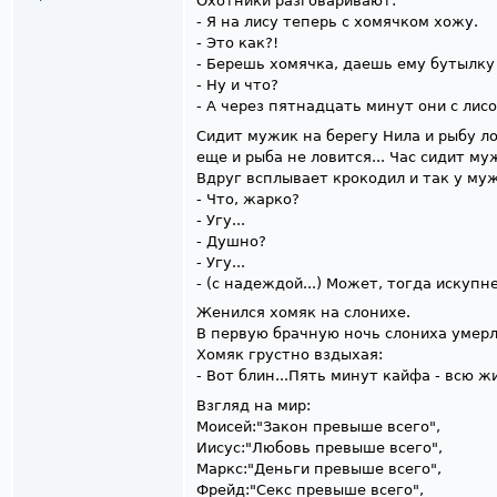
Охотники разговаривают:
- Я на лису теперь с хомячком хожу.
- Это как?!
- Берешь хомячка, даешь ему бутылку 
- Ну и что?
- А через пятнадцать минут они с лисо
Сидит мужик на берегу Нила и рыбу ло
еще и рыба не ловится... Час сидит муж
Вдруг всплывает крокодил и так у му
- Что, жарко?
- Угу...
- Душно?
- Угу...
- (с надеждой...) Может, тогда искуп
Женился хомяк на слонихе.
В первую брачную ночь слониха умерл
Хомяк грустно вздыхая:
- Вот блин...Пять минут кайфа - всю жи
Взгляд на мир:
Моисей:"Закон превыше всего",
Иисус:"Любовь превыше всего",
Маркс:"Деньги превыше всего",
Фрейд:"Секс превыше всего",