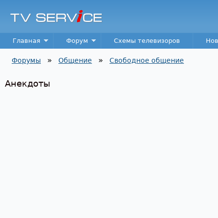
Пер
TV
Service
Main menu
Главная
Форум
Схемы телевизоров
Нов
»
»
Форумы
Общение
Свободное общение
Вы здесь
Анекдоты