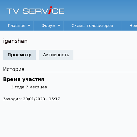
Пер
TV
Service
Main menu
Главная
Форум
Схемы телевизоров
Нов
iganshan
Просмотр
(активная вкладка)
Активность
История
Время участия
3 года 7 месяцев
Заходил:
20/01/2023 - 15:17