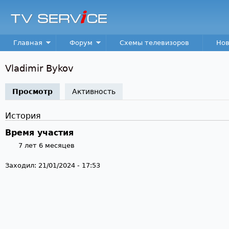
Пер
TV
Service
Main menu
Главная
Форум
Схемы телевизоров
Нов
Vladimir Bykov
Просмотр
(активная вкладка)
Активность
История
Время участия
7 лет 6 месяцев
Заходил:
21/01/2024 - 17:53