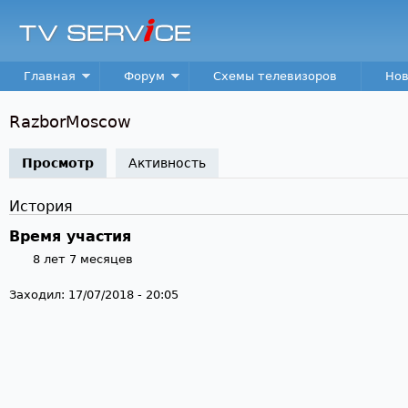
Пер
TV
Service
Main menu
Главная
Форум
Схемы телевизоров
Нов
RazborMoscow
Просмотр
(активная вкладка)
Активность
История
Время участия
8 лет 7 месяцев
Заходил:
17/07/2018 - 20:05