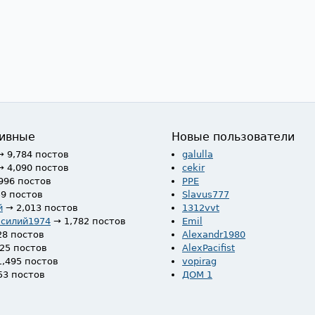
ивные
Новые пользователи
→ 9,784 постов
galulla
→ 4,090 постов
cekir
996 постов
PPE
59 постов
Slavus777
й
→ 2,013 постов
1312vvt
асилий1974
→ 1,782 постов
Emil
28 постов
Alexandr1980
525 постов
AlexPacifist
1,495 постов
vopirag
53 постов
ДОМ 1