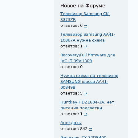
Новое на Форуме
Телевизор Samsung CK-
3373ZR
ответов: 6
→
Телевизор Samsung AA41-
10867A нужна схема
ответов: 1
→
Recovery/Full firmware для
JVC LT-39VH300
ответов: 0
Нужна схема на телевизор
SAMSUNG шасси AA41-
00849B
ответов: 5
→
Huntkey HDZ1804-3A. нет
питания подсветки
ответов: 1
→
Анекдоты
ответов: 842
→
Panasonic TX-32DR400