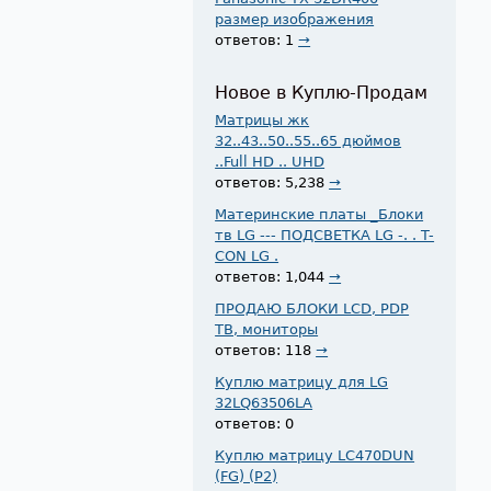
размер изображения
ответов: 1
→
Новое в Куплю-Продам
Матрицы жк
32..43..50..55..65 дюймов
..Full HD .. UHD
ответов: 5,238
→
Материнские платы _Блоки
тв LG --- ПОДСВЕТКА LG -. . T-
CON LG .
ответов: 1,044
→
ПРОДАЮ БЛОКИ LCD, PDP
ТВ, мониторы
ответов: 118
→
Куплю матрицу для LG
32LQ63506LA
ответов: 0
Куплю матрицу LC470DUN
(FG) (P2)