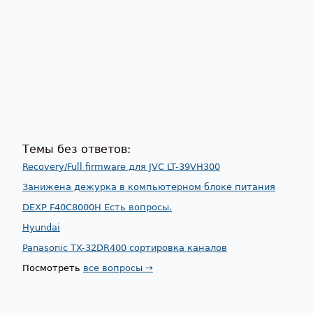
Темы без ответов:
Recovery/Full firmware для JVC LT-39VH300
Занижена дежурка в компьютерном блоке питания
DEXP F40C8000H Есть вопросы.
Hyundai
Panasonic TX-32DR400 сортировка каналов
Посмотреть
все вопросы →