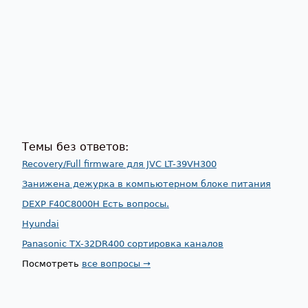
Темы без ответов:
Recovery/Full firmware для JVC LT-39VH300
Занижена дежурка в компьютерном блоке питания
DEXP F40C8000H Есть вопросы.
Hyundai
Panasonic TX-32DR400 сортировка каналов
Посмотреть
все вопросы →