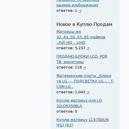
размер изображения
ответов: 1
→
Новое в Куплю-Продам
Матрицы жк
32..43..50..55..65 дюймов
..Full HD .. UHD
ответов: 5,237
→
ПРОДАЮ БЛОКИ LCD, PDP
ТВ, мониторы
ответов: 118
→
Материнские платы _Блоки
тв LG --- ПОДСВЕТКА LG -. . T-
CON LG .
ответов: 1,043
→
Куплю матрицу для LG
32LQ63506LA
ответов: 0
Куплю матрицу LC470DUN
(FG) (P2)