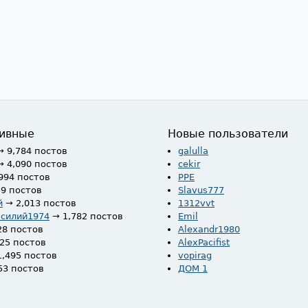
ивные
Новые пользователи
→ 9,784 постов
galulla
→ 4,090 постов
cekir
994 постов
PPE
59 постов
Slavus777
й
→ 2,013 постов
1312vvt
асилий1974
→ 1,782 постов
Emil
28 постов
Alexandr1980
525 постов
AlexPacifist
1,495 постов
vopirag
53 постов
ДОМ 1