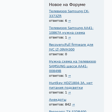
Новое на Форуме
Телевизор Samsung CK-
3373ZR
ответов: 6
→
Телевизор Samsung AA41-
10867A нужна схема
ответов: 1
→
Recovery/Full firmware для
JVC LT-39VH300
ответов: 0
Нужна схема на телевизор
SAMSUNG шасси AA41-
00849B
ответов: 5
→
Huntkey HDZ1804-3A. нет
питания подсветки
ответов: 1
→
Анекдоты
ответов: 842
→
Panasonic TX-32DR400