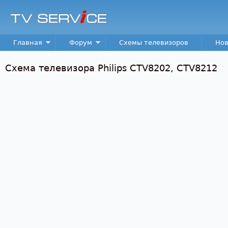
Пер
TV
Service
Main menu
Главная
Форум
Схемы телевизоров
Нов
Схема телевизора Philips CTV8202, CTV8212