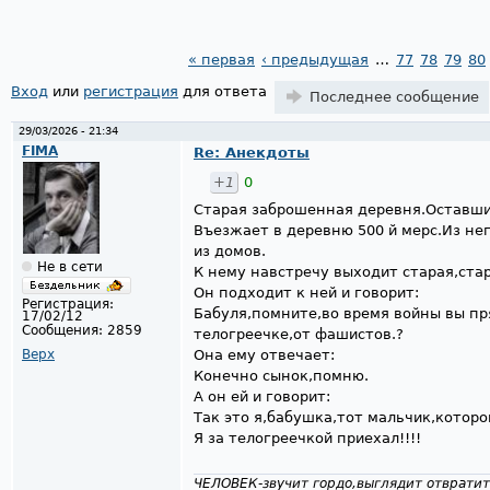
« первая
‹ предыдущая
…
77
78
79
80
Страницы
Вход
или
регистрация
для ответа
Последнее сообщение
29/03/2026 - 21:34
FIMA
Re: Анекдоты
+1
0
Старая заброшенная деревня.Оставши
Въезжает в деревню 500 й мерс.Из не
из домов.
Не в сети
К нему навстречу выходит старая,стар
Он подходит к ней и говорит:
Регистрация:
Бабуля,помните,во время войны вы пр
17/02/12
Сообщения:
2859
телогреечке,от фашистов.?
Верх
Она ему отвечает:
Конечно сынок,помню.
А он ей и говорит:
Так это я,бабушка,тот мальчик,которо
Я за телогреечкой приехал!!!!
ЧЕЛОВЕК-звучит гордо,выглядит отвратит