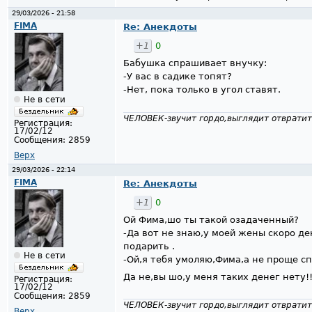
29/03/2026 - 21:58
FIMA
Re: Анекдоты
+1
0
Бабушка спрашивает внучку:
-У вас в садике топят?
-Нет, пока только в угол ставят.
Не в сети
ЧЕЛОВЕК-звучит гордо,выглядит отвратит
Регистрация:
17/02/12
Сообщения:
2859
Верх
29/03/2026 - 22:14
FIMA
Re: Анекдоты
+1
0
Ой Фима,шо ты такой озадаченный?
-Да вот не знаю,у моей жены скоро д
подарить .
Не в сети
-Ой,я тебя умоляю,Фима,а не проще сп
Да не,вы шо,у меня таких денег нету!
Регистрация:
17/02/12
Сообщения:
2859
ЧЕЛОВЕК-звучит гордо,выглядит отвратит
Верх