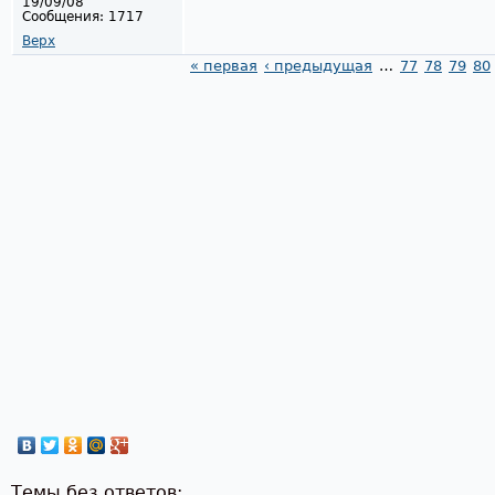
19/09/08
Сообщения:
1717
Верх
« первая
‹ предыдущая
…
77
78
79
80
Страницы
Темы без ответов: