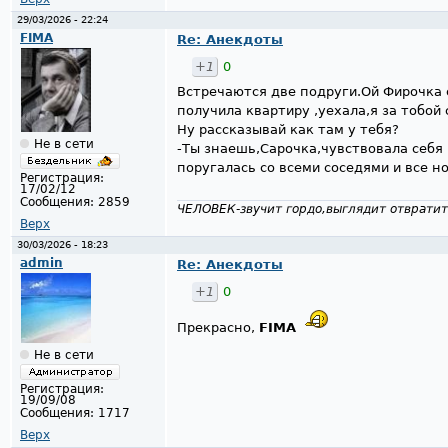
29/03/2026 - 22:24
FIMA
Re: Анекдоты
+1
0
Встречаются две подруги.Ой Фирочка 
получила квартиру ,уехала,я за тобой 
Ну рассказывай как там у тебя?
Не в сети
-Ты знаешь,Сарочка,чувствовала себя 
поругалась со всеми соседями и все н
Регистрация:
17/02/12
Сообщения:
2859
ЧЕЛОВЕК-звучит гордо,выглядит отвратит
Верх
30/03/2026 - 18:23
admin
Re: Анекдоты
+1
0
Прекрасно,
FIMA
Не в сети
Регистрация:
19/09/08
Сообщения:
1717
Верх