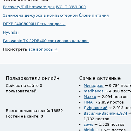
Recovery/Full firmware для JVC LT-39VH300
Занижена дежурка в компьютерном блоке питания
DEXP F40C8000H Есть вопросы.
Hyundai
Panasonic TX-32DR400 сортировка каналов
Посмотреть
все вопросы →
Пользователи онлайн
Самые активные
Сейчас на сайте 0
Минздрав
→ 9,784 пост
пользователей.
madhands
→ 4,090 пост
Maxxx
→ 2,994 постов
FIMA
→ 2,859 постов
Дубровский
→ 2,013 по
Всего пользователей: 16852
Василий-Василий1974
Гостей на сайте: 0
1,782 постов
zews
→ 1,528 постов
birluk
→ 1,525 постов