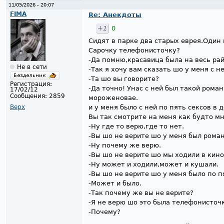
11/05/2026 - 20:07
FIMA
Re: Анекдоты
+1
0
Сидят в парке два старых еврея.Один
Сарочку телефонисточку?
-Да помню,красавица была на весь рай
Не в сети
-Так я хочу вам сказать шо у меня с н
-Та шо вы говорите?
Регистрация:
-Да точно! Унас с ней был такой рома
17/02/12
Сообщения:
2859
мороженовае.
Верх
и у меня было с ней по пять сексов в д
Вы так смотрите на меня как будто мн
-Ну где то верю,где то нет.
-Вы шо не верите шо у меня был рома
-Ну почему же верю.
-Вы шо не верите шо мы ходили в кин
-Ну может и ходили,может и кушали.
-Вы шо не верите шо у меня было по п
-Может и было.
-Так почему же вы не верите?
-Я не верю шо это была телефонисточк
-Почему?