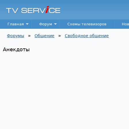
Пер
TV
Service
Main menu
Главная
Форум
Схемы телевизоров
Нов
»
»
Форумы
Общение
Свободное общение
Вы здесь
Анекдоты