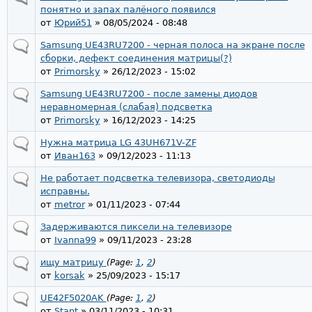
понятно и запах палёного появился
от
Юрий51
» 08/05/2024 - 08:48
Samsung UE43RU7200 - черная полоса на экране после
сборки, дефект соединения матрицы(?)
от
Primorsky
» 26/12/2023 - 15:02
Samsung UE43RU7200 - после замены диодов
неравномерная (слабая) подсветка
от
Primorsky
» 16/12/2023 - 14:25
Нужна матрица LG 43UH671V-ZF
от
Иван163
» 09/12/2023 - 11:13
Не работает подсветка телевизора, светодиоды
исправны.
от
metror
» 01/11/2023 - 07:44
Задерживаются пиксели на телевизоре
от
Ivanna99
» 09/11/2023 - 23:28
ищу матрицу
(Page:
1
,
2
)
от
korsak
» 25/09/2023 - 15:17
UE42F5020AK
(Page:
1
,
2
)
от
Stant
» 03/11/2023 - 10:31