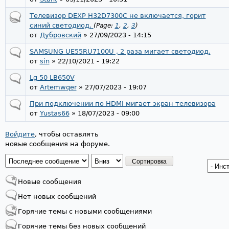
Телевизор DEXP H32D7300C не включается, горит
синий светодиод.
(Page:
1
,
2
,
3
)
от
Дубровский
» 27/09/2023 - 14:15
SAMSUNG UE55RU7100U , 2 раза мигает светодиод.
от
sin
» 22/10/2021 - 19:22
Lg 50 LB650V
от
Artemwqer
» 27/07/2023 - 19:07
При подключении по HDMI мигает экран телевизора
от
Yustas66
» 18/07/2023 - 09:00
Войдите
, чтобы оставлять
новые сообщения на форуме.
Страницы
Новые сообщения
Нет новых сообщений
Горячие темы с новыми сообщениями
Горячие темы без новых сообщений