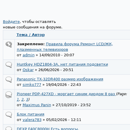
Войдите
Страницы
, чтобы оставлять
новые сообщения на форуме.
Тема / Автор
Закреплено:
Правила форума Ремонт LCD/ЖК,
плазменных телевизоров
от
admin
» 14/09/2010 - 20:07
Huntkey HDZ1804-3A. нет питания подсветки
от
Oskar
» 26/06/2026 - 20:51
Panasonic TX-32DR400 размер изображения
от
simko777
» 19/04/2026 - 22:43
Pioneer PDP-427XD - моргает синим диодом 8 раз
(Page:
1
,
2
,
3
)
от
Maximus Panin
» 27/10/2019 - 23:52
Блок питания
от
valera783
» 05/02/2026 - 12:11
DEXP F40C8000H Есть вопросы.