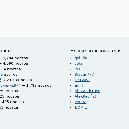
ивные
Новые пользователи
→ 9,784 постов
galulla
→ 4,090 постов
cekir
994 постов
PPE
59 постов
Slavus777
й
→ 2,013 постов
1312vvt
асилий1974
→ 1,782 постов
Emil
28 постов
Alexandr1980
525 постов
AlexPacifist
1,495 постов
vopirag
53 постов
ДОМ 1