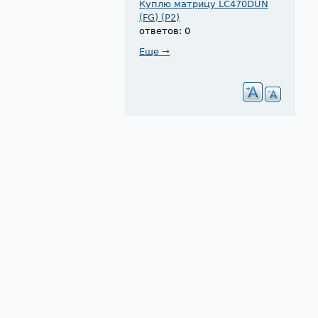
Куплю матрицу LC470DUN
(FG) (P2)
ответов: 0
Еще →