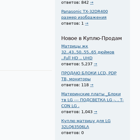
ответов: 842
→
Panasonic TX-32DR400
размер изображения
ответов: 1
→
Новое в Куплю-Продам
Матрицы жк
32..43..50..55..65 дюймов
..Full HD .. UHD
ответов: 5,237
→
ПРОДАЮ БЛОКИ LCD, PDP
ТВ, мониторы
ответов: 118
→
Материнские платы _Блоки
тв LG --- ПОДСВЕТКА LG -. . T-
CON LG .
ответов: 1,043
→
Куплю матрицу для LG
32LQ63506LA
ответов: 0