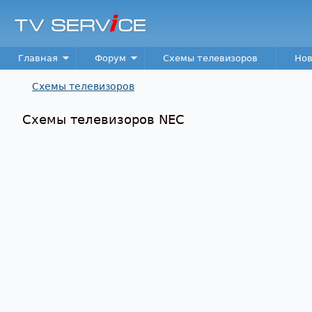
TV
Service
Main menu
Главная
Форум
Схемы телевизоров
Нов
Схемы телевизоров
Вы здесь
Схемы телевизоров NEC