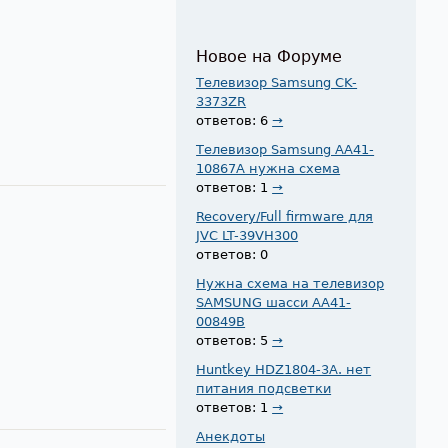
Новое на Форуме
Телевизор Samsung CK-
3373ZR
ответов: 6
→
Телевизор Samsung AA41-
10867A нужна схема
ответов: 1
→
Recovery/Full firmware для
JVC LT-39VH300
ответов: 0
Нужна схема на телевизор
SAMSUNG шасси AA41-
00849B
ответов: 5
→
Huntkey HDZ1804-3A. нет
питания подсветки
ответов: 1
→
Анекдоты