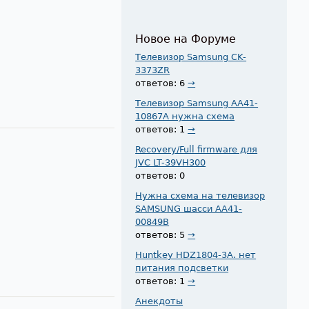
Новое на Форуме
Телевизор Samsung CK-
3373ZR
ответов: 6
→
Телевизор Samsung AA41-
10867A нужна схема
ответов: 1
→
Recovery/Full firmware для
JVC LT-39VH300
ответов: 0
Нужна схема на телевизор
SAMSUNG шасси AA41-
00849B
ответов: 5
→
Huntkey HDZ1804-3A. нет
питания подсветки
ответов: 1
→
Анекдоты