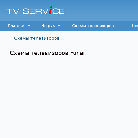
TV
Service
Main menu
Главная
Форум
Схемы телевизоров
Нов
Схемы телевизоров
Вы здесь
Схемы телевизоров Funai