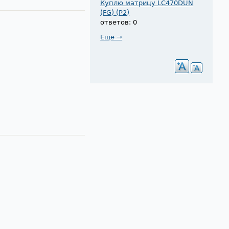
Куплю матрицу LC470DUN
(FG) (P2)
ответов: 0
Еще →