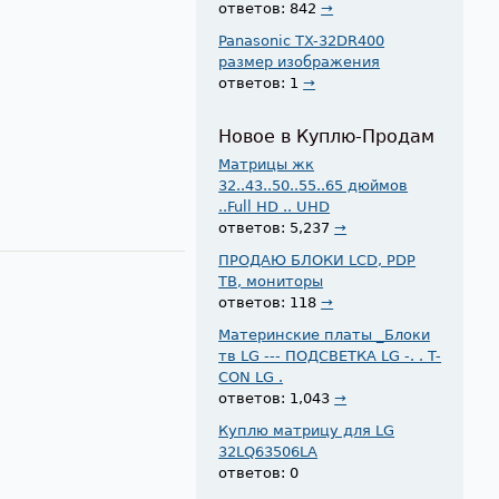
ответов: 842
→
Panasonic TX-32DR400
размер изображения
ответов: 1
→
Новое в Куплю-Продам
Матрицы жк
32..43..50..55..65 дюймов
..Full HD .. UHD
ответов: 5,237
→
ПРОДАЮ БЛОКИ LCD, PDP
ТВ, мониторы
ответов: 118
→
Материнские платы _Блоки
тв LG --- ПОДСВЕТКА LG -. . T-
CON LG .
ответов: 1,043
→
Куплю матрицу для LG
32LQ63506LA
ответов: 0