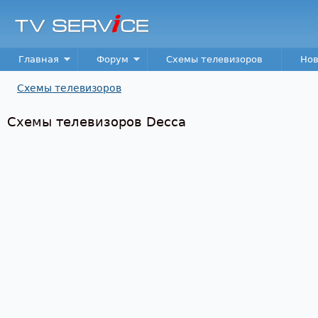
Пер
TV
Service
Main menu
Главная
Форум
Схемы телевизоров
Нов
Схемы телевизоров
Вы здесь
Схемы телевизоров Decca