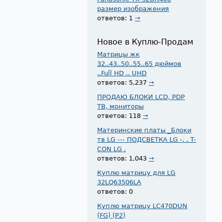
размер изображения
ответов: 1
→
Новое в Куплю-Продам
Матрицы жк
32..43..50..55..65 дюймов
..Full HD .. UHD
ответов: 5,237
→
ПРОДАЮ БЛОКИ LCD, PDP
ТВ, мониторы
ответов: 118
→
Материнские платы _Блоки
тв LG --- ПОДСВЕТКА LG -. . T-
CON LG .
ответов: 1,043
→
Куплю матрицу для LG
32LQ63506LA
ответов: 0
Куплю матрицу LC470DUN
(FG) (P2)