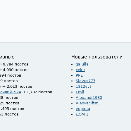
ивные
Новые пользователи
→ 9,784 постов
galulla
→ 4,090 постов
cekir
994 постов
PPE
59 постов
Slavus777
й
→ 2,013 постов
1312vvt
асилий1974
→ 1,782 постов
Emil
28 постов
Alexandr1980
525 постов
AlexPacifist
1,495 постов
vopirag
53 постов
ДОМ 1