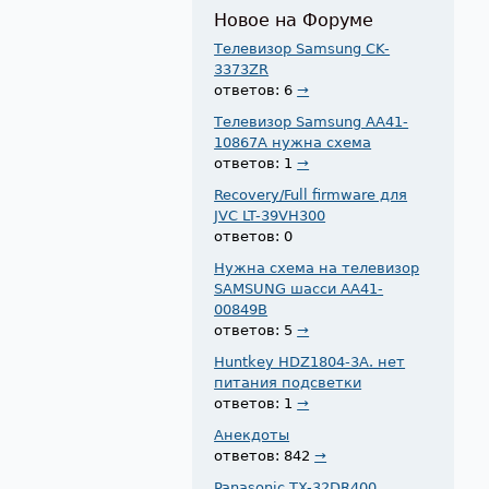
Новое на Форуме
Телевизор Samsung CK-
3373ZR
ответов: 6
→
Телевизор Samsung AA41-
10867A нужна схема
ответов: 1
→
Recovery/Full firmware для
JVC LT-39VH300
ответов: 0
Нужна схема на телевизор
SAMSUNG шасси AA41-
00849B
ответов: 5
→
Huntkey HDZ1804-3A. нет
питания подсветки
ответов: 1
→
Анекдоты
ответов: 842
→
Panasonic TX-32DR400