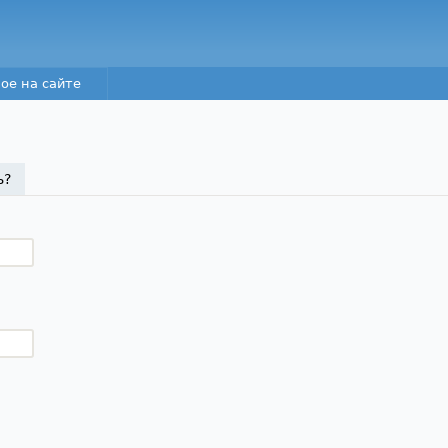
Перейти к основному
содержанию
ое на сайте
а)
ь?