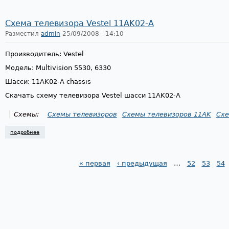
Схема телевизора Vestel 11AK02-A
Разместил
admin
25/09/2008 - 14:10
Производитель: Vestel
Модель: Multivision 5530, 6330
Шасси: 11AK02-A chassis
Скачать схему телевизора Vestel шасси 11AK02-A
Схемы:
Схемы телевизоров
Схемы телевизоров 11AK
Схе
подробнее
о схема телевизора vestel 11ak02-a
« первая
‹ предыдущая
…
52
53
54
Страницы