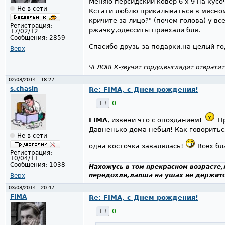
Меняю персидский ковёр 6 х 9 на кусо
Не в сети
Кстати люблю прикалываться в мясном
кричите за лицо?" (почем голова) у в
Регистрация:
ржачку,одесситы приехали бля.
17/02/12
Сообщения:
2859
Спасибо друзь за подарки,на целый го
Верх
ЧЕЛОВЕК-звучит гордо,выглядит отвратит
02/03/2014 - 18:27
s.chasin
Re: FIMA, с Днем рождения!
+1
0
FIMA
, извени что с опозданием!
Пр
Давненько дома небыл! Как говоритьс
Не в сети
одна косточка завалялась!
Всех бл
Регистрация:
10/04/11
Сообщения:
1038
Нахожусь в том прекрасном возрасте,
передохли,лапша на ушах не держится
Верх
03/03/2014 - 20:47
FIMA
Re: FIMA, с Днем рождения!
+1
0