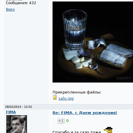
Сообщения:
432
Верх
Прикрепленные файлы:
salo.jpg
28/02/2014 - 12:01
FIMA
Re: FIMA, с Днем рождения!
+1
0
Спасибо,и за сало тоже.