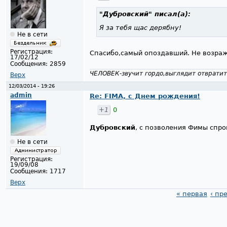
"Дубровский"
писал(а):
Я за тебя щас дерябну!
Не в сети
Регистрация:
Спасибо,самый опоздавший. Не возра
17/02/12
Сообщения:
2859
ЧЕЛОВЕК-звучит гордо,выглядит отвратит
Верх
12/03/2014 - 19:26
admin
Re: FIMA, с Днем рождения!
+1
0
Дубровский
, с позволения Фимы спр
Не в сети
Регистрация:
19/09/08
Сообщения:
1717
Верх
« первая
‹ пр
Страницы