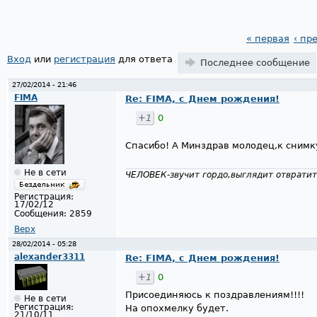
« первая
‹ пр
Страницы
Вход
или
регистрация
для ответа
Последнее сообщение
27/02/2014 - 21:46
FIMA
Re: FIMA, с Днем рождения!
+1
0
Спасибо! А Минздрав молодец,к снимк
Не в сети
ЧЕЛОВЕК-звучит гордо,выглядит отвратит
Регистрация:
17/02/12
Сообщения:
2859
Верх
28/02/2014 - 05:28
alexander3311
Re: FIMA, с Днем рождения!
+1
0
Присоединяюсь к поздравлениям!!!!
Не в сети
Регистрация:
На опохмелку будет.
21/10/11