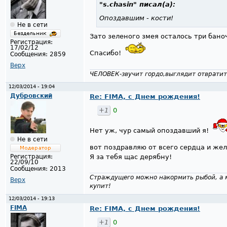
"s.chasin"
писал(а):
Опоздавшим - кости!
Не в сети
Зато зеленого змея осталось три бано
Регистрация:
17/02/12
Спасибо!
Сообщения:
2859
Верх
ЧЕЛОВЕК-звучит гордо,выглядит отвратит
12/03/2014 - 19:04
Дубровский
Re: FIMA, с Днем рождения!
+1
0
Нет уж, чур самый опоздавший я!
Не в сети
вот поздравляю от всего сердца и же
Я за тебя щас дерябну!
Регистрация:
22/09/10
Сообщения:
2013
Страждущего можно накормить рыбой, а м
Верх
купит!
12/03/2014 - 19:13
FIMA
Re: FIMA, с Днем рождения!
+1
0