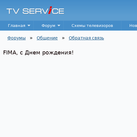
Пер
TV
Service
Main menu
Главная
Форум
Схемы телевизоров
Нов
»
»
Форумы
Общение
Обратная связь
Вы здесь
FIMA, с Днем рождения!