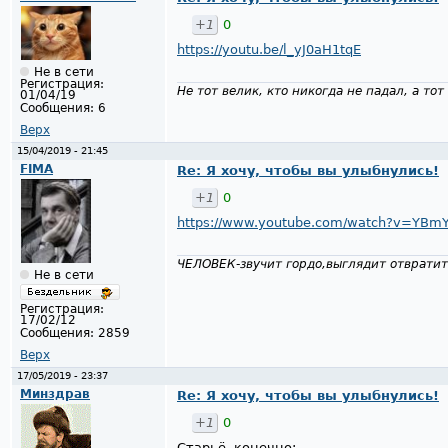
+1
0
https://youtu.be/l_yJ0aH1tqE
Не в сети
Регистрация:
Не тот велик, кто никогда не падал, а тот
01/04/19
Сообщения:
6
Верх
15/04/2019 - 21:45
FIMA
Re: Я хочу, чтобы вы улыбнулись!
+1
0
https://www.youtube.com/watch?v=YBm
ЧЕЛОВЕК-звучит гордо,выглядит отвратит
Не в сети
Регистрация:
17/02/12
Сообщения:
2859
Верх
17/05/2019 - 23:37
Минздрав
Re: Я хочу, чтобы вы улыбнулись!
+1
0
Старьё, конечно: