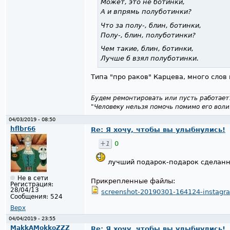
Может, это не ботинки,
А и впрямь полуботинки?
Что за полу-, блин, ботинки,
Полу-, блин, полуботинки?
Чем такие, блин, ботинки,
Лучше б взял полуботинки.
Типа "про раков" Карцева, много слов 
Будем ремонтировать или пусть работает
"Человеку нельзя помочь помимо его воли
04/03/2019 - 08:50
hflbr66
Re: Я хочу, чтобы вы улыбнулись!
+1
0
лучший подарок-подарок сделанны
Не в сети
Прикрепленные файлы:
Регистрация:
28/04/13
screenshot-20190301-164124-instagr
Сообщения:
524
Верх
04/04/2019 - 23:55
MakkAMokkoZZZ
Re: Я хочу, чтобы вы улыбнулись!