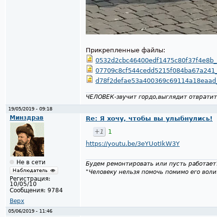
Прикрепленные файлы:
0532d2cbc46400edf1475c80f37f4e8b_
07709c8cf544cedd5215f084ba67a241_
d78f2defae53a400369c69114a18eaad
ЧЕЛОВЕК-звучит гордо,выглядит отвратит
19/05/2019 - 09:18
Минздрав
Re: Я хочу, чтобы вы улыбнулись!
+1
1
https://youtu.be/3eYUotIkW3Y
Не в сети
Будем ремонтировать или пусть работает
"Человеку нельзя помочь помимо его воли
Регистрация:
10/05/10
Сообщения:
9784
Верх
05/06/2019 - 11:46