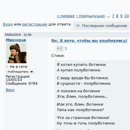
« первая
‹ предыдущая
…
7
8
9
10
Страницы
Вход
или
регистрация
для ответа
Последнее сообщение
03/02/2019 - 12:30
Минздрав
Re: Я хочу, чтобы вы улыбнулись!
+1
1
Стихи:
Я хотел купить ботинки,
Не в сети
А купил полуботинки.
Регистрация:
С виду вроде бы ботинки,
10/05/10
В сущности - полуботинки.
Сообщения:
9784
Верх
А похожи на ботинки
Эти, блин, полуботинки...
Или это, блин, ботинки
Типа как полуботинки?
Что за странные ботинки!
Ну точь-в-точь полуботинки.