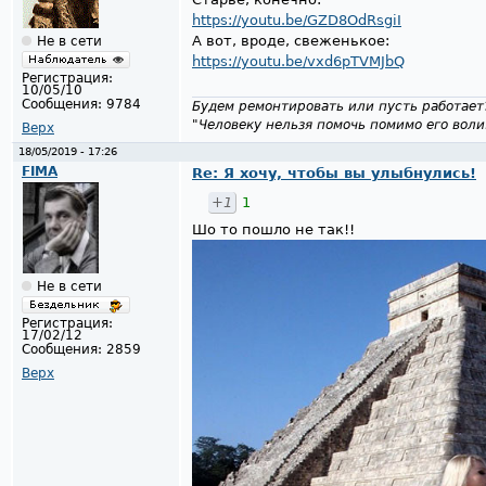
https://youtu.be/GZD8OdRsgiI
А вот, вроде, свеженькое:
Не в сети
https://youtu.be/vxd6pTVMJbQ
Регистрация:
10/05/10
Сообщения:
9784
Будем ремонтировать или пусть работает
"Человеку нельзя помочь помимо его воли
Верх
18/05/2019 - 17:26
FIMA
Re: Я хочу, чтобы вы улыбнулись!
+1
1
Шо то пошло не так!!
Не в сети
Регистрация:
17/02/12
Сообщения:
2859
Верх