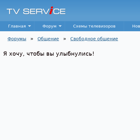
Пер
TV
Service
Main menu
Главная
Форум
Схемы телевизоров
Нов
»
»
Форумы
Общение
Свободное общение
Вы здесь
Я хочу, чтобы вы улыбнулись!