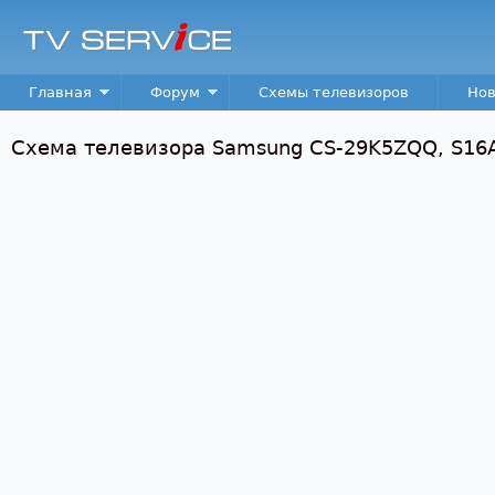
Пер
TV
Service
Main menu
Главная
Форум
Схемы телевизоров
Нов
Схема телевизора Samsung CS-29K5ZQQ, S16A