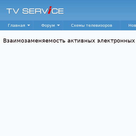
Пер
TV
Service
Main menu
Главная
Форум
Схемы телевизоров
Нов
Взаимозаменяемость активных электронных