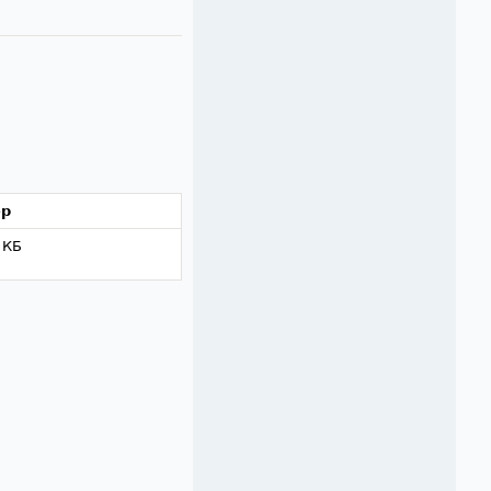
ер
 КБ