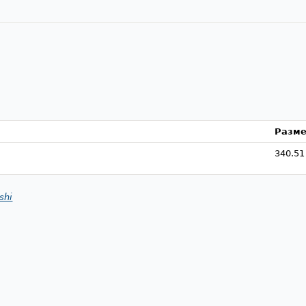
Разм
340.51
shi