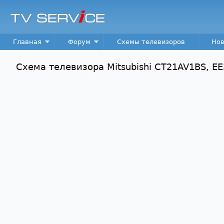
TV
Service
Main menu
Главная
Форум
Схемы телевизоров
Нов
Схема телевизора Mitsubishi CT21AV1BS, EE3