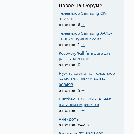
Новое на Форуме
Телевизор Samsung CK-
3373ZR
ответов: 6
→
Телевизор Samsung AA41-
10867A нужна схема
ответов: 1
→
Recovery/Full firmware для
JVC LT-39VH300
ответов: 0
Нужна схема на телевизор
SAMSUNG шасси AA41-
00849B
ответов: 5
→
Huntkey HDZ1804-3A. нет
питания подсветки
ответов: 1
→
Анекдоты
ответов: 842
→
Panasonic TX-32DR400