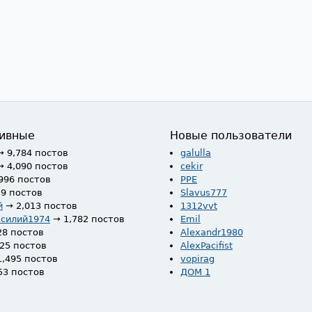
ивные
Новые пользователи
→ 9,784 постов
galulla
→ 4,090 постов
cekir
996 постов
PPE
59 постов
Slavus777
й
→ 2,013 постов
1312vvt
асилий1974
→ 1,782 постов
Emil
28 постов
Alexandr1980
525 постов
AlexPacifist
1,495 постов
vopirag
53 постов
ДОМ 1