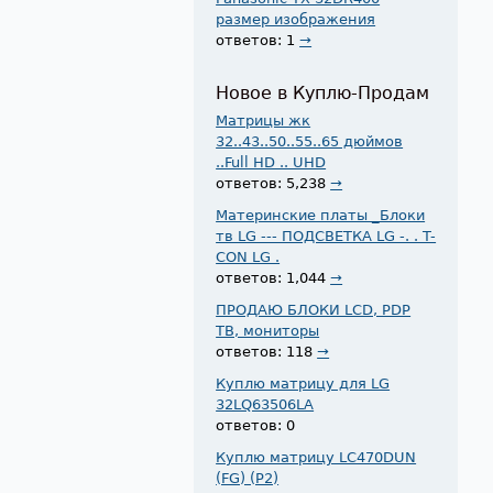
размер изображения
ответов: 1
→
Новое в Куплю-Продам
Матрицы жк
32..43..50..55..65 дюймов
..Full HD .. UHD
ответов: 5,238
→
Материнские платы _Блоки
тв LG --- ПОДСВЕТКА LG -. . T-
CON LG .
ответов: 1,044
→
ПРОДАЮ БЛОКИ LCD, PDP
ТВ, мониторы
ответов: 118
→
Куплю матрицу для LG
32LQ63506LA
ответов: 0
Куплю матрицу LC470DUN
(FG) (P2)