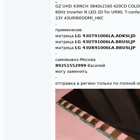
_
GZ UHD 43INCH 3840x2160 420CD COLOR
60Hz Inverter N LED 2D for UR90, T-conle
23Y 43UR90(ODM)_HKC
-
применение
матрица
LG 43UT91006LA.ADKSLJD
матрица
LG 43UT91006LA.BRUSLJP
матрица
LG 43UR91006LA.BRUSLJP
-
самовывоз-Москва
89251552999
Василий
могу заменить
-
отправка в регион только по полной 