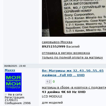
самовывоз-Москва
89251552999
Василий
отправка в регион возможна
только по полной оплате за матрицу
30/08/2025 - 23:40
Maxxx
Re: Матрицы жк 32..43..50..55..65
дюймов ..Full HD .. UHD
+1
0
матрицы в сборе -в корпусе с подсвет
43 дюйма 4K 60 Hz UHD
Не в сети
LCD MODULE
Регистрация:
21/06/21
для моделей
Сообщения:
2996