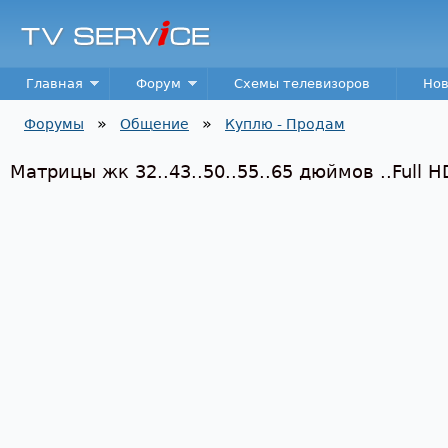
Пер
TV
Service
Main menu
Главная
Форум
Схемы телевизоров
Нов
»
»
Форумы
Общение
Куплю - Продам
Вы здесь
Матрицы жк 32..43..50..55..65 дюймов ..Full H