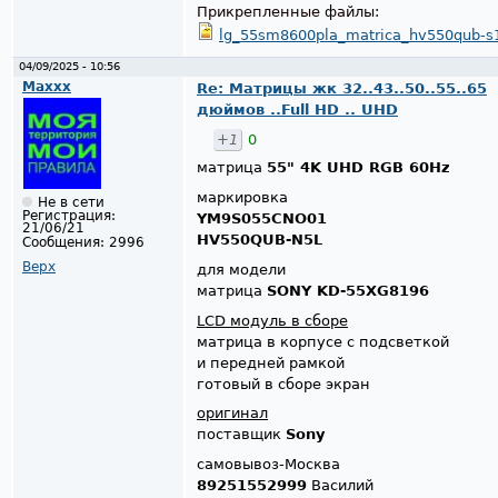
Прикрепленные файлы:
lg_55sm8600pla_matrica_hv550qub-s1d
04/09/2025 - 10:56
Maxxx
Re: Матрицы жк 32..43..50..55..65
дюймов ..Full HD .. UHD
+1
0
матрица
55" 4K UHD RGB 60Hz
маркировка
Не в сети
Регистрация:
YM9S055CNO01
21/06/21
HV550QUB-N5L
Сообщения:
2996
Верх
для модели
матрица
SONY KD-55XG8196
LCD модуль в сборе
матрица в корпусе с подсветкой
и передней рамкой
готовый в сборе экран
оригинал
поставщик
Sony
самовывоз-Москва
89251552999
Василий