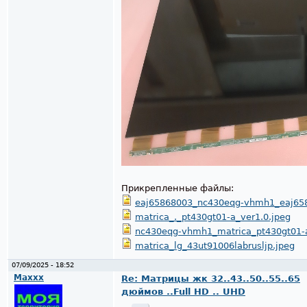
Прикрепленные файлы:
eaj65868003_nc430eqg-vhmh1_eaj658
matrica_._pt430gt01-a_ver1.0.jpeg
nc430eqg-vhmh1_matrica_pt430gt01-
matrica_lg_43ut91006labrusljp.jpeg
07/09/2025 - 18:52
Maxxx
Re: Матрицы жк 32..43..50..55..65
дюймов ..Full HD .. UHD