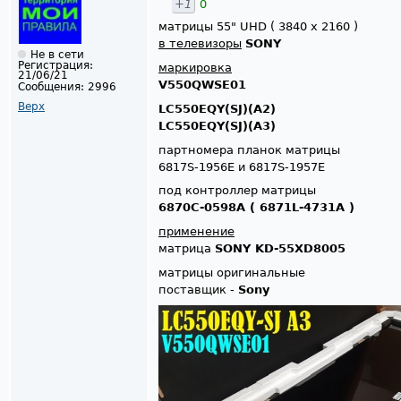
+1
0
матрицы 55" UHD ( 3840 x 2160 )
в телевизоры
SONY
Не в сети
Регистрация:
маркировка
21/06/21
V550QWSE01
Сообщения:
2996
Верх
LC550EQY(SJ)(A2)
LC550EQY(SJ)(A3)
партномера планок матрицы
6817S-1956E и 6817S-1957E
под контроллер матрицы
6870C-0598A ( 6871L-4731A )
применение
матрица
SONY KD-55XD8005
матрицы оригинальные
поставщик -
Sony