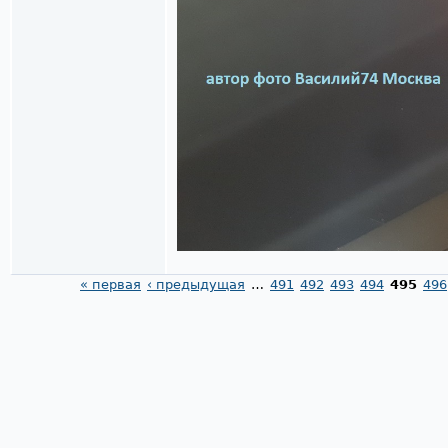
« первая
‹ предыдущая
…
491
492
493
494
495
496
Страницы