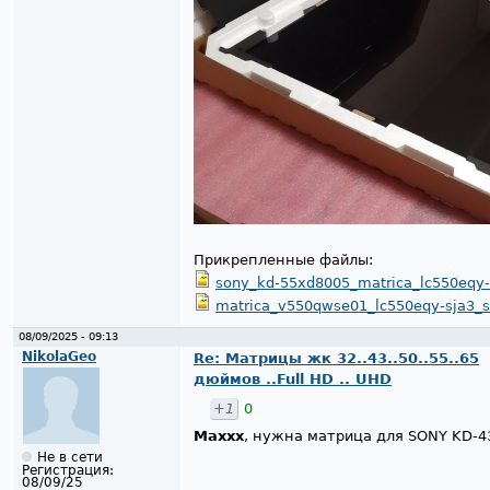
Прикрепленные файлы:
sony_kd-55xd8005_matrica_lc550eqy-
matrica_v550qwse01_lc550eqy-sja3_s
08/09/2025 - 09:13
NikolaGeo
Re: Матрицы жк 32..43..50..55..65
дюймов ..Full HD .. UHD
+1
0
Maxxx
, нужна матрица для SONY KD-
Не в сети
Регистрация:
08/09/25