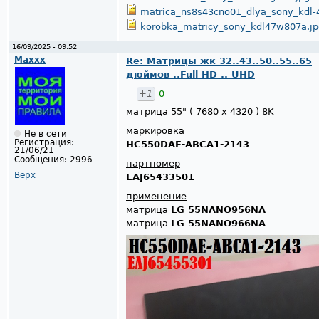
matrica_ns8s43cno01_dlya_sony_kdl-
korobka_matricy_sony_kdl47w807a.j
16/09/2025 - 09:52
Maxxx
Re: Матрицы жк 32..43..50..55..65
дюймов ..Full HD .. UHD
+1
0
матрица 55" ( 7680 x 4320 ) 8K
маркировка
Не в сети
Регистрация:
HC550DAE-ABCA1-2143
21/06/21
Сообщения:
2996
партномер
Верх
EAJ65433501
применение
матрица
LG 55NANO956NA
матрица
LG 55NANO966NA