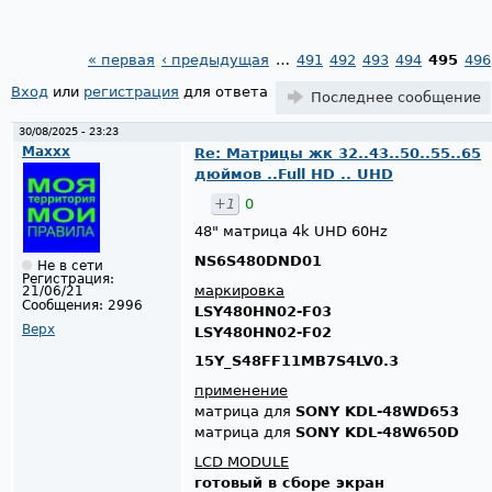
« первая
‹ предыдущая
…
491
492
493
494
495
496
Страницы
Вход
или
регистрация
для ответа
Последнее сообщение
30/08/2025 - 23:23
Maxxx
Re: Матрицы жк 32..43..50..55..65
дюймов ..Full HD .. UHD
+1
0
48" матрица 4k UHD 60Hz
NS6S480DND01
Не в сети
Регистрация:
маркировка
21/06/21
Сообщения:
2996
LSY480HN02-F03
Верх
LSY480HN02-F02
15Y_S48FF11MB7S4LV0.3
применение
матрица для
SONY KDL-48WD653
матрица для
SONY KDL-48W650D
LCD MODULE
готовый в сборе экран