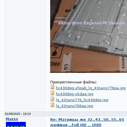
Прикрепленные файлы:
hc430dqg-vhpab_lg_43nano776pa.jpg
hc430dqg-vkdaa.jpg
lg_43nano776_hc430dqg.jpg
lg_43nano766qa.jpg
01/09/2025 - 19:23
Maxxx
Re: Матрицы жк 32..43..50..55..65
дюймов ..Full HD .. UHD