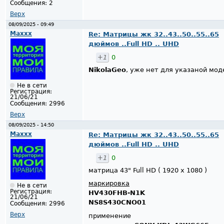
Сообщения:
2
Верх
08/09/2025 - 09:49
Maxxx
Re: Матрицы жк 32..43..50..55..65
дюймов ..Full HD .. UHD
+1
0
NikolaGeo
, уже нет для указаной мод
Не в сети
Регистрация:
21/06/21
Сообщения:
2996
Верх
08/09/2025 - 14:50
Maxxx
Re: Матрицы жк 32..43..50..55..65
дюймов ..Full HD .. UHD
+1
0
матрица 43" Full HD ( 1920 x 1080 )
маркировка
Не в сети
Регистрация:
HV430FHB-N1K
21/06/21
NS8S430CNO01
Сообщения:
2996
Верх
применение