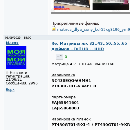
Прикрепленные файлы:
matrica_dlya_sony_kd-55xg8196_ym9
06/09/2025 - 18:00
Maxxx
Re: Матрицы жк 32..43..50..55..65
дюймов ..Full HD .. UHD
+1
0
Матрица 43" UHD 4K 3840x2160
-
Не в сети
маркировка
Регистрация:
21/06/21
NC430EQG-VHMH1
Сообщения:
2996
PT430GT01-A Ver.1.0
Верх
-
партномера
EAJ65841601
EAJ65868003
-
маркировка планок
PT430GT01-5-XL-1 / PT430GT01-9-XR