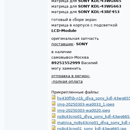
матрица для
SONY KDL-43WG665
матрица для
SONY KDL-43WG663
матрица для
SONY KDL-43RF453
готовый в сборе экран
матрица в корпусе с подсветкой
LCD-Module
оригинальная запчасть
поставщик
-
SONY
в наличии
самовывоз-Москва
89251552999
Василий
могу заменить
отправка в регион-
-полная оплата
Прикрепленные файлы:
hv430fhb-n1k_dlya_sony_kdl-43wg655
img-20250303-wa0033_1.jpeg
img-20250303-wa0020.jpeg
ns8s43cno01_dlya_sony_kdl-43wg665.
matrica_ns8s43cno01_dlya_sony_kdl-
ns8s43cno01_sony_kdl-43wg665.jpg