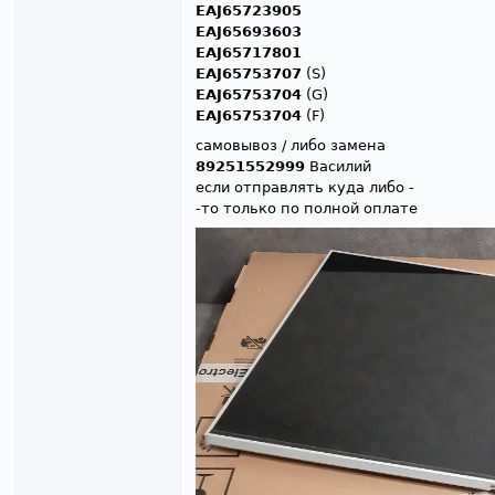
EAJ65723905
EAJ65693603
EAJ65717801​​​​​​​​​​​​​​
EAJ65753707
(S)
EAJ65753704
(G)
EAJ65753704
(F)
самовывоз / либо замена
89251552999
Василий
если отправлять куда либо -
-то только по полной оплате