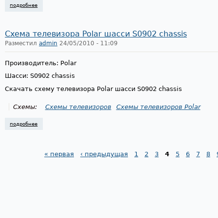
подробнее
о ремонт блоков питания телевизоров polar на uc3842
Схема телевизора Polar шасси S0902 chassis
Разместил
admin
24/05/2010 - 11:09
Производитель: Polar
Шасси: S0902 chassis
Скачать схему телевизора Polar шасси S0902 chassis
Схемы:
Схемы телевизоров
Схемы телевизоров Polar
подробнее
о схема телевизора polar шасси s0902 chassis
« первая
‹ предыдущая
1
2
3
4
5
6
7
8
Страницы