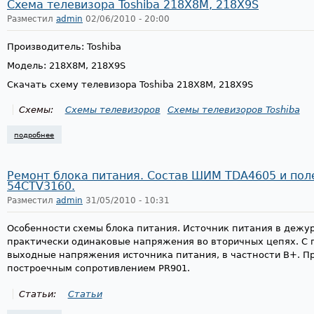
Схема телевизора Toshiba 218X8M, 218X9S
Разместил
admin
02/06/2010 - 20:00
Производитель: Toshiba
Модель: 218X8M, 218X9S
Скачать схему телевизора Toshiba 218X8M, 218X9S
Схемы:
Схемы телевизоров
Схемы телевизоров Toshiba
подробнее
о схема телевизора toshiba 218x8m, 218x9s
Ремонт блока питания. Состав ШИМ TDA4605 и поле
54CTV3160.
Разместил
admin
31/05/2010 - 10:31
Особенности схемы блока питания. Источник питания в дежу
практически одинаковые напряжения во вторичных цепях. С
выходные напряжения источника питания, в частности B+. П
построечным сопротивлением PR901.
Статьи:
Статьи