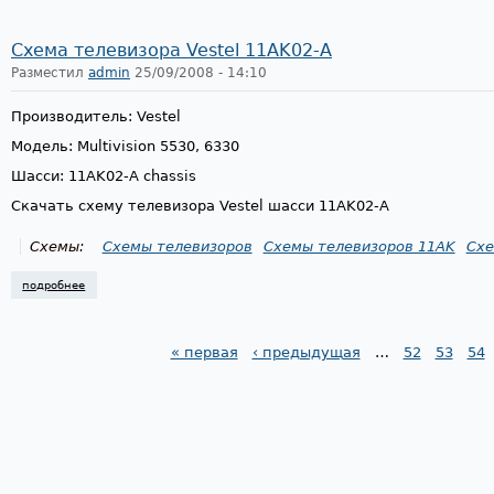
Схема телевизора Vestel 11AK02-A
Разместил
admin
25/09/2008 - 14:10
Производитель: Vestel
Модель: Multivision 5530, 6330
Шасси: 11AK02-A chassis
Скачать схему телевизора Vestel шасси 11AK02-A
Схемы:
Схемы телевизоров
Схемы телевизоров 11AK
Схе
подробнее
о схема телевизора vestel 11ak02-a
« первая
‹ предыдущая
…
52
53
54
Страницы