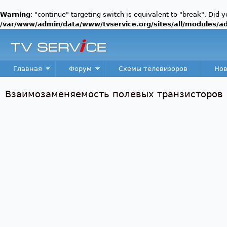
Warning
: "continue" targeting switch is equivalent to "break". Did 
/var/www/admin/data/www/tvservice.org/sites/all/modules/a
Пер
TV
Service
Main menu
Главная
Форум
Схемы телевизоров
Нов
Взаимозаменяемость полевых транзисторов