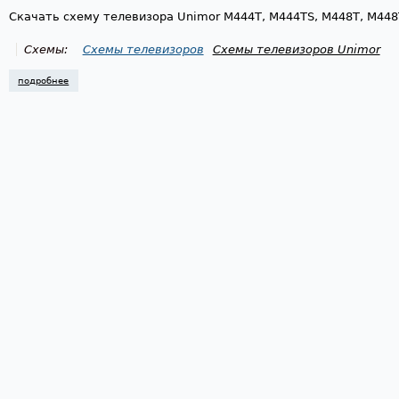
Скачать схему телевизора Unimor M444T, M444TS, M448T, M448
Схемы:
Схемы телевизоров
Схемы телевизоров Unimor
подробнее
о схема телевизора unimor m444t, m448t