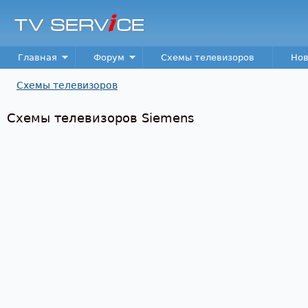
Пер
TV
Service
Main menu
Главная
Форум
Схемы телевизоров
Нов
Схемы телевизоров
Вы здесь
Схемы телевизоров Siemens