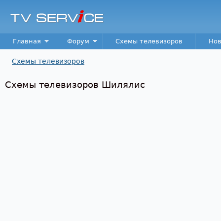
Пер
TV
Service
Main menu
Главная
Форум
Схемы телевизоров
Нов
Схемы телевизоров
Вы здесь
Схемы телевизоров Шилялис