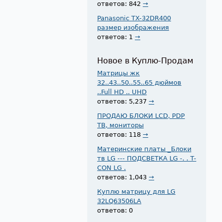
ответов: 842
→
Panasonic TX-32DR400
размер изображения
ответов: 1
→
Новое в Куплю-Продам
Матрицы жк
32..43..50..55..65 дюймов
..Full HD .. UHD
ответов: 5,237
→
ПРОДАЮ БЛОКИ LCD, PDP
ТВ, мониторы
ответов: 118
→
Материнские платы _Блоки
тв LG --- ПОДСВЕТКА LG -. . T-
CON LG .
ответов: 1,043
→
Куплю матрицу для LG
32LQ63506LA
ответов: 0