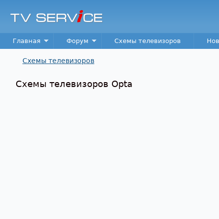
TV
Service
Main menu
Главная
Форум
Схемы телевизоров
Нов
Схемы телевизоров
Вы здесь
Схемы телевизоров Opta