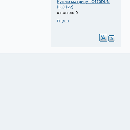
Куплю матрицу LC470DUN
(FG) (P2)
ответов: 0
Еще →