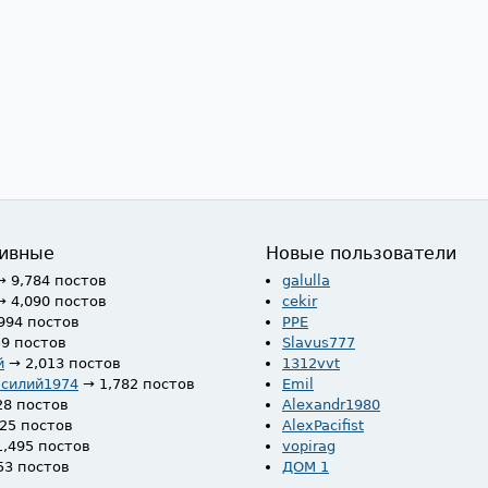
ивные
Новые пользователи
→ 9,784 постов
galulla
→ 4,090 постов
cekir
994 постов
PPE
59 постов
Slavus777
й
→ 2,013 постов
1312vvt
асилий1974
→ 1,782 постов
Emil
28 постов
Alexandr1980
525 постов
AlexPacifist
1,495 постов
vopirag
53 постов
ДОМ 1