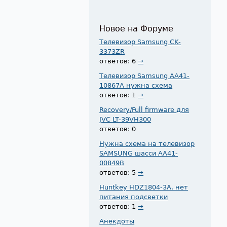
Новое на Форуме
Телевизор Samsung CK-
3373ZR
ответов: 6
→
Телевизор Samsung AA41-
10867A нужна схема
ответов: 1
→
Recovery/Full firmware для
JVC LT-39VH300
ответов: 0
Нужна схема на телевизор
SAMSUNG шасси AA41-
00849B
ответов: 5
→
Huntkey HDZ1804-3A. нет
питания подсветки
ответов: 1
→
Анекдоты