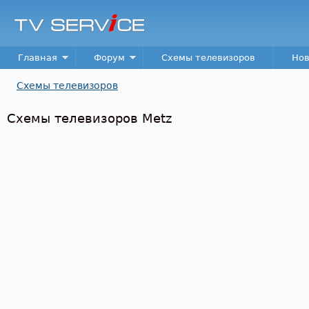
Пер
TV
Service
Main menu
Главная
Форум
Схемы телевизоров
Нов
Схемы телевизоров
Вы здесь
Схемы телевизоров Metz