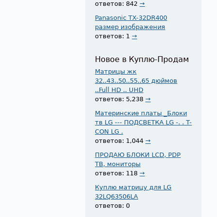
ответов: 842
→
Panasonic TX-32DR400
размер изображения
ответов: 1
→
Новое в Куплю-Продам
Матрицы жк
32..43..50..55..65 дюймов
..Full HD .. UHD
ответов: 5,238
→
Материнские платы _Блоки
тв LG --- ПОДСВЕТКА LG -. . T-
CON LG .
ответов: 1,044
→
ПРОДАЮ БЛОКИ LCD, PDP
ТВ, мониторы
ответов: 118
→
Куплю матрицу для LG
32LQ63506LA
ответов: 0