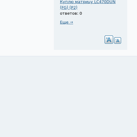
Куплю матрицу LC470DUN
(FG) (P2)
ответов: 0
Еще →