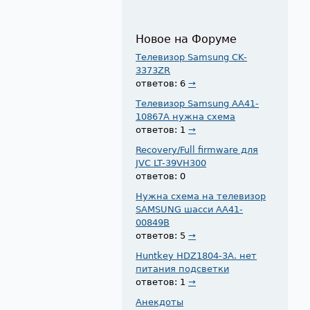
Новое на Форуме
Телевизор Samsung CK-
3373ZR
ответов: 6
→
Телевизор Samsung AA41-
10867A нужна схема
ответов: 1
→
Recovery/Full firmware для
JVC LT-39VH300
ответов: 0
Нужна схема на телевизор
SAMSUNG шасси AA41-
00849B
ответов: 5
→
Huntkey HDZ1804-3A. нет
питания подсветки
ответов: 1
→
Анекдоты