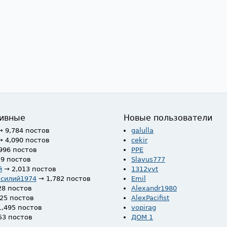
ивные
Новые пользователи
→ 9,784 постов
galulla
→ 4,090 постов
cekir
996 постов
PPE
59 постов
Slavus777
й
→ 2,013 постов
1312vvt
асилий1974
→ 1,782 постов
Emil
28 постов
Alexandr1980
525 постов
AlexPacifist
1,495 постов
vopirag
53 постов
ДОМ 1