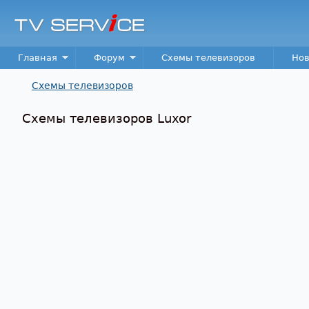
TV
Service
Main menu
Главная
Форум
Схемы телевизоров
Нов
Схемы телевизоров
Вы здесь
Схемы телевизоров Luxor