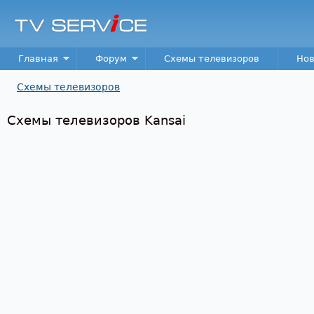
Пер
TV
Service
Main menu
Главная
Форум
Схемы телевизоров
Нов
Схемы телевизоров
Вы здесь
Схемы телевизоров Kansai