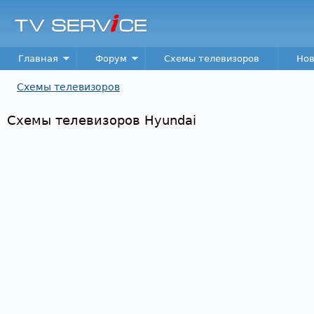
Пер
TV
Service
Main menu
Главная
Форум
Схемы телевизоров
Нов
Схемы телевизоров
Вы здесь
Схемы телевизоров Hyundai