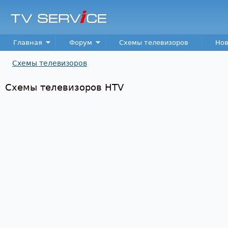
Пер
TV
Service
Main menu
Главная
Форум
Схемы телевизоров
Нов
Схемы телевизоров
Вы здесь
Схемы телевизоров HTV