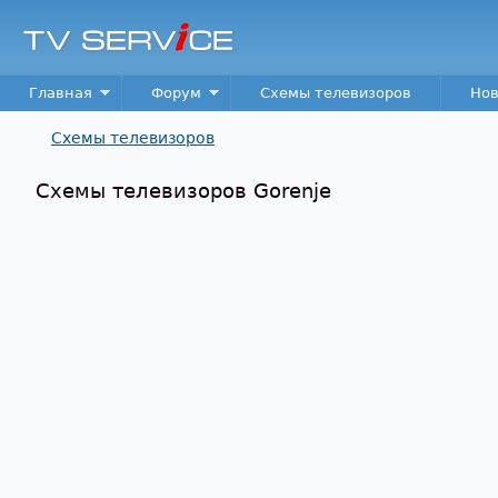
TV
Service
Main menu
Главная
Форум
Схемы телевизоров
Нов
Схемы телевизоров
Вы здесь
Схемы телевизоров Gorenje