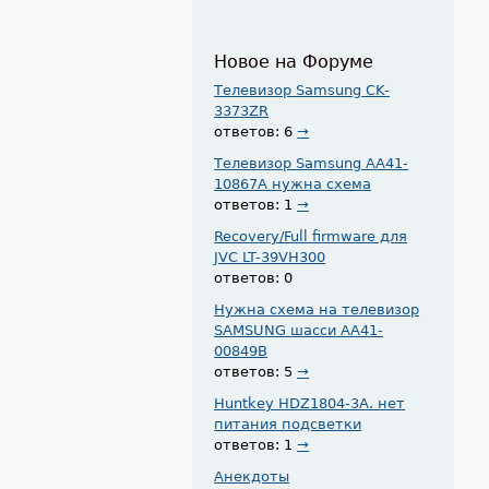
Новое на Форуме
Телевизор Samsung CK-
3373ZR
ответов: 6
→
Телевизор Samsung AA41-
10867A нужна схема
ответов: 1
→
Recovery/Full firmware для
JVC LT-39VH300
ответов: 0
Нужна схема на телевизор
SAMSUNG шасси AA41-
00849B
ответов: 5
→
Huntkey HDZ1804-3A. нет
питания подсветки
ответов: 1
→
Анекдоты