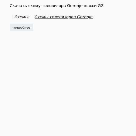
Скачать схему телевизора Gorenje шасси G2
Схемы:
Схемы телевизоров Gorenje
подробнее
о схема телевизора gorenje g2 chassis