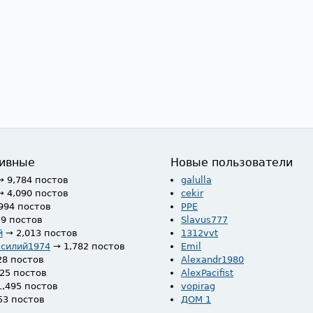
ивные
Новые пользователи
→ 9,784 постов
galulla
→ 4,090 постов
cekir
994 постов
PPE
59 постов
Slavus777
й
→ 2,013 постов
1312vvt
асилий1974
→ 1,782 постов
Emil
28 постов
Alexandr1980
525 постов
AlexPacifist
1,495 постов
vopirag
53 постов
ДОМ 1