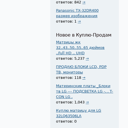
ответов: 842
→
Panasonic TX-32DR400
размер изображения
ответов: 1
→
Новое в Куплю-Продам
Матрицы жк
32..43..50..55..65 дюймов
..Full HD .. UHD
ответов: 5,237
→
ПРОДАЮ БЛОКИ LCD, PDP
ТВ, мониторы
ответов: 118
→
Материнские платы _Блоки
тв LG --- ПОДСВЕТКА LG -. . T-
CON LG .
ответов: 1,043
→
Куплю матрицу для LG
32LQ63506LA
ответов: 0