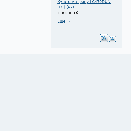
Куплю матрицу LC470DUN
(FG) (P2)
ответов: 0
Еще →