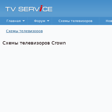
Пер
TV
Service
Main menu
Главная
Форум
Схемы телевизоров
Нов
Схемы телевизоров
Вы здесь
Схемы телевизоров Crown