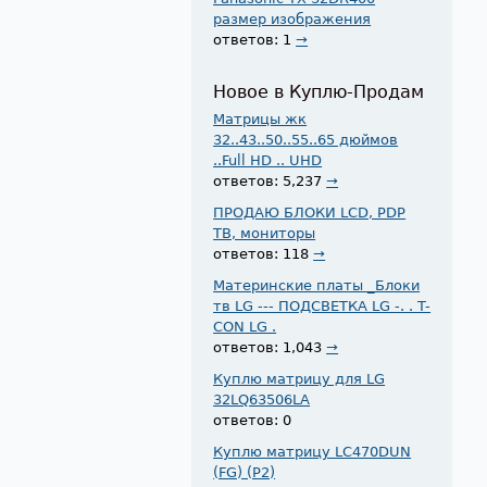
размер изображения
ответов: 1
→
Новое в Куплю-Продам
Матрицы жк
32..43..50..55..65 дюймов
..Full HD .. UHD
ответов: 5,237
→
ПРОДАЮ БЛОКИ LCD, PDP
ТВ, мониторы
ответов: 118
→
Материнские платы _Блоки
тв LG --- ПОДСВЕТКА LG -. . T-
CON LG .
ответов: 1,043
→
Куплю матрицу для LG
32LQ63506LA
ответов: 0
Куплю матрицу LC470DUN
(FG) (P2)