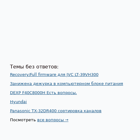
Темы без ответов:
Recovery/Full firmware для JVC LT-39VH300
Занижена дежурка в компьютерном блоке питания
DEXP F40C8000H Есть вопросы.
Hyundai
Panasonic TX-32DR400 сортировка каналов
Посмотреть
все вопросы →