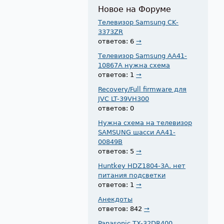
Новое на Форуме
Телевизор Samsung CK-
3373ZR
ответов: 6
→
Телевизор Samsung AA41-
10867A нужна схема
ответов: 1
→
Recovery/Full firmware для
JVC LT-39VH300
ответов: 0
Нужна схема на телевизор
SAMSUNG шасси AA41-
00849B
ответов: 5
→
Huntkey HDZ1804-3A. нет
питания подсветки
ответов: 1
→
Анекдоты
ответов: 842
→
Panasonic TX-32DR400