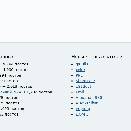
ивные
Новые пользователи
→ 9,784 постов
galulla
→ 4,090 постов
cekir
994 постов
PPE
59 постов
Slavus777
й
→ 2,013 постов
1312vvt
асилий1974
→ 1,782 постов
Emil
28 постов
Alexandr1980
525 постов
AlexPacifist
1,495 постов
vopirag
53 постов
ДОМ 1