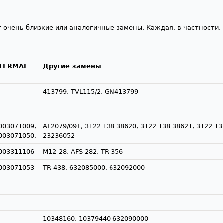
 очень близкие или аналогичные замены. Каждая, в частности,
TERMAL
Другие замены
413799, TVL115/2, GN413799
003071009,
AT2079/09T, 3122 138 38620, 3122 138 38621, 3122 13
003071050,
23236052
003311106
M12-28, AFS 282, TR 356
003071053
TR 438, 632085000, 632092000
10348160, 10379440 632090000