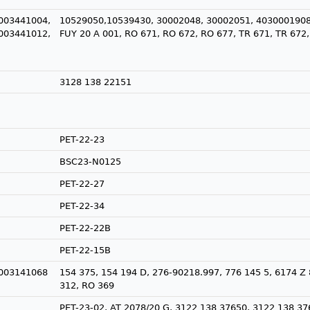
003441004,
10529050,10539430, 30002048, 30002051, 4030001908
003441012,
FUY 20 A 001, RO 671, RO 672, RO 677, TR 671, TR 672
3128 138 22151
PET-22-23
BSC23-N0125
PET-22-27
PET-22-34
PET-22-22B
PET-22-15B
003141068
154 375, 154 194 D, 276-90218.997, 776 145 5, 6174 Z
312, RO 369
PET-23-02, AT 2078/20 G, 3122 138 37650, 3122 138 37