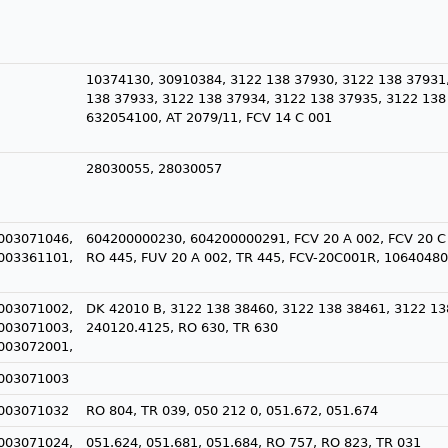
10374130, 30910384, 3122 138 37930, 3122 138 37931
138 37933, 3122 138 37934, 3122 138 37935, 3122 138
632054100, AT 2079/11, FCV 14 C 001
28030055, 28030057
003071046,
604200000230, 604200000291, FCV 20 A 002, FCV 20 C 
003361101,
RO 445, FUV 20 A 002, TR 445, FCV-20C001R, 10640480
003071002,
DK 42010 B, 3122 138 38460, 3122 138 38461, 3122 13
003071003,
240120.4125, RO 630, TR 630
003072001,
003071003
003071032
RO 804, TR 039, 050 212 0, 051.672, 051.674
003071024,
051.624, 051.681, 051.684, RO 757, RO 823, TR 031