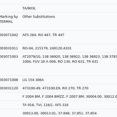
TA/903L
Marking by
Other Substitutions
TERMAL
003071042
AFS 264, RO 447, TR 447
003031011
RO-04, 215179, 240120.4101
003071003
AT2079/10, 138 36920, 138 36922, 138 36923, 138 378
1004, FUV 20 A 009, RO 130, RO 631, TR 631
003071008
LG 154 306A
003031120
473100.49, 473100.E9, RO 270, TR 270
F 2004 BM, F 2004 BMZZ, F 2007 BM, 30004.00, 30012.
TA 916, TVL 116/1, AFS 316
30013.00, 30013.01, 37.848, 37.851, 37.854