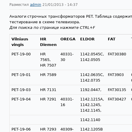
Разместил
admin
21/01/2013 - 14:37
Аналоги строчных трансформаторов PET. Таблица содержит
тестирование в схеме телевизора.
Для поиска по странице нажмите CTRL+F
Vilniaus
HR
OREGA
ELDOR
FAT
vingis
Diemen
PET-19-00
HR
40331-
1142.0545C,
FAT30380
7565,
30
1142.0505
HR 7507
PET-19-01
HR 7589
1142.0635C,
FAT3903
1142.0735
PET-19-03
HR 7131
1192.0447,
FAT30135
PET-19-04
HR 7291
40331-
1142.1215A,
FAT30427
16
1142.1245,
1142.1145,
1142.1140
PET-19-06
HR 7293
40309-
1142.1205B