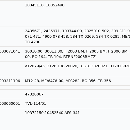
10345110, 10352490
2435671, 2435971, 103744.00, 2825010-502, 309 311 9
071 471, 4900 078 458, 534 TX 0269, 534 TX 0285, ME/
TR 4290
003071041
30010.00, 30011.00, F 2003 BM, F 2005 BM, F 2006 BM,
00, RO 194, TR 194, RTRNF2006BMZZ
AT2079/45, 3128 138 20020, 312813820021, 31281382
003311106
M12-28, ME/6476-00, AFS282, RO 356, TR 356
47320067
003060001
TVL-114/01
10372150,10452540 AFS-341