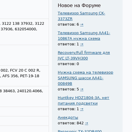
Новое на Форуме
Телевизор Samsung CK-
3373ZR
, 3122 138 37932, 3122
ответов: 6
→
 37936, 632054000,
Телевизор Samsung AA41-
10867A нужна схема
ответов: 1
→
Recovery/Full firmware для
JVC LT-39VH300
ответов: 0
002, FCV 20 C 002 R,
Нужна схема на телевизор
, AFS 356, PET-19-18
SAMSUNG шасси AA41-
00849B
ответов: 5
→
8 38463, 240120.4066,
Huntkey HDZ1804-3A. нет
питания подсветки
ответов: 1
→
Анекдоты
ответов: 842
→
Panasonic TX-32DR400