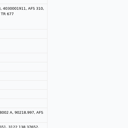
, 4030001911, AFS 310,
, TR 677
 8002 A, 90218.997, AFS
651, 3122 138 37652,