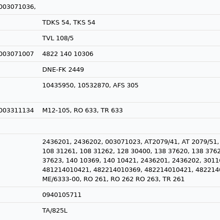
003071036,
TDKS 54, TKS 54
TVL 108/5
003071007
4822 140 10306
DNE-FK 2449
10435950, 10532870, AFS 305
003311134
M12-105, RO 633, TR 633
2436201, 2436202, 003071023, AT2079/41, AT 2079/51,
108 31261, 108 31262, 128 30400, 138 37620, 138 376
37623, 140 10369, 140 10421, 2436201, 2436202, 301
481214010421, 482214010369, 482214010421, 4822140
ME/6333-00, RO 261, RO 262 RO 263, TR 261
0940105711
TA/825L