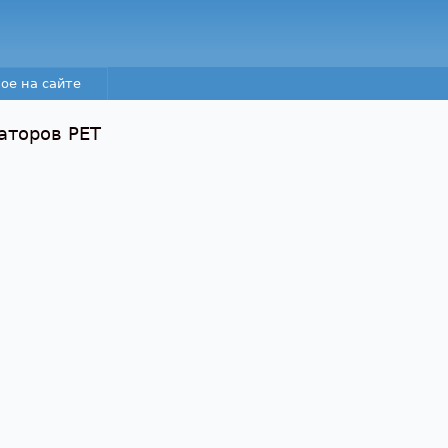
Перейти к основному
содержанию
ое на сайте
аторов PET