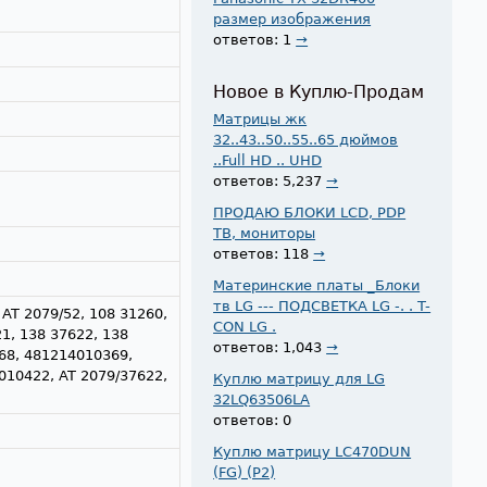
размер изображения
ответов: 1
→
Новое в Куплю-Продам
Матрицы жк
32..43..50..55..65 дюймов
..Full HD .. UHD
ответов: 5,237
→
ПРОДАЮ БЛОКИ LCD, PDP
ТВ, мониторы
ответов: 118
→
Материнские платы _Блоки
тв LG --- ПОДСВЕТКА LG -. . T-
 AT 2079/52, 108 31260,
CON LG .
21, 138 37622, 138
ответов: 1,043
→
168, 481214010369,
10422, AT 2079/37622,
Куплю матрицу для LG
32LQ63506LA
ответов: 0
Куплю матрицу LC470DUN
(FG) (P2)