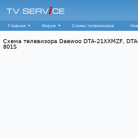
Пер
TV
Service
Main menu
Главная
Форум
Схемы телевизоров
Нов
Схема телевизора Daewoo DTA-21XXMZF, DTA
801S