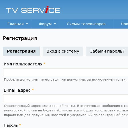
Пер
TV
Service
Main menu
Главная
Форум
Схемы телевизоров
Нов
Регистрация
Регистрация
(активная вкладка)
Вход в систему
Забыли пароль?
Имя пользователя
*
Пробелы допустимы; пунктуация не допустима, за исключением точек, 
E-mail адрес
*
Существующий адрес электронной почты. Все почтовые сообщения с сай
электронной почты не будет публиковаться и будет использован тольк
пароля или для получения новостей и уведомлений по электронной поч
Пароль
*