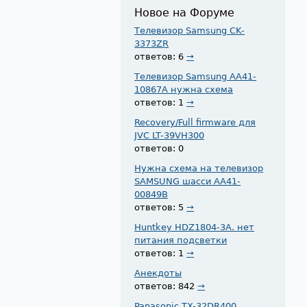
Новое на Форуме
Телевизор Samsung CK-
3373ZR
ответов: 6
→
Телевизор Samsung AA41-
10867A нужна схема
ответов: 1
→
Recovery/Full firmware для
JVC LT-39VH300
ответов: 0
Нужна схема на телевизор
SAMSUNG шасси AA41-
00849B
ответов: 5
→
Huntkey HDZ1804-3A. нет
питания подсветки
ответов: 1
→
Анекдоты
ответов: 842
→
Panasonic TX-32DR400