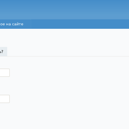
Перейти к основному
содержанию
ое на сайте
а)
ь?