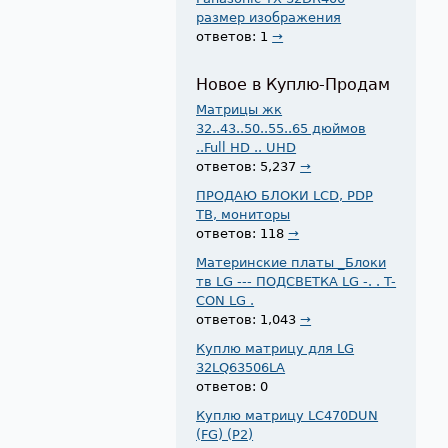
размер изображения
ответов: 1
→
Новое в Куплю-Продам
Матрицы жк
32..43..50..55..65 дюймов
..Full HD .. UHD
ответов: 5,237
→
ПРОДАЮ БЛОКИ LCD, PDP
ТВ, мониторы
ответов: 118
→
Материнские платы _Блоки
тв LG --- ПОДСВЕТКА LG -. . T-
CON LG .
ответов: 1,043
→
Куплю матрицу для LG
32LQ63506LA
ответов: 0
Куплю матрицу LC470DUN
(FG) (P2)