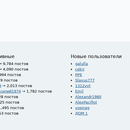
ивные
Новые пользователи
→ 9,784 постов
galulla
→ 4,090 постов
cekir
994 постов
PPE
59 постов
Slavus777
й
→ 2,013 постов
1312vvt
асилий1974
→ 1,782 постов
Emil
28 постов
Alexandr1980
525 постов
AlexPacifist
1,495 постов
vopirag
53 постов
ДОМ 1