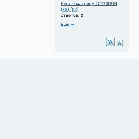
Куплю матрицу LC470DUN
(FG) (P2)
ответов: 0
Еще →