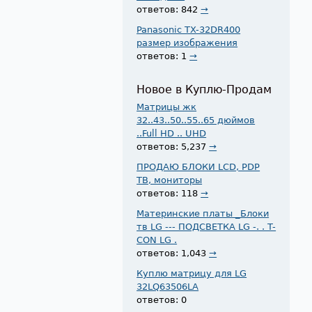
ответов: 842
→
Panasonic TX-32DR400
размер изображения
ответов: 1
→
Новое в Куплю-Продам
Матрицы жк
32..43..50..55..65 дюймов
..Full HD .. UHD
ответов: 5,237
→
ПРОДАЮ БЛОКИ LCD, PDP
ТВ, мониторы
ответов: 118
→
Материнские платы _Блоки
тв LG --- ПОДСВЕТКА LG -. . T-
CON LG .
ответов: 1,043
→
Куплю матрицу для LG
32LQ63506LA
ответов: 0