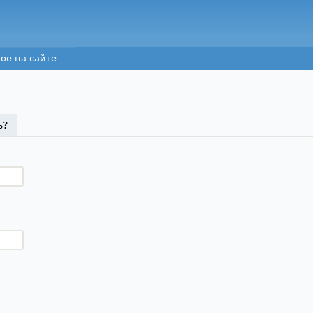
Перейти к основному
содержанию
ое на сайте
а)
ь?