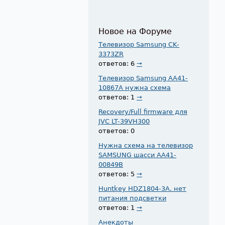
Новое на Форуме
Телевизор Samsung CK-
3373ZR
ответов: 6
→
Телевизор Samsung AA41-
10867A нужна схема
ответов: 1
→
Recovery/Full firmware для
JVC LT-39VH300
ответов: 0
Нужна схема на телевизор
SAMSUNG шасси AA41-
00849B
ответов: 5
→
Huntkey HDZ1804-3A. нет
питания подсветки
ответов: 1
→
Анекдоты