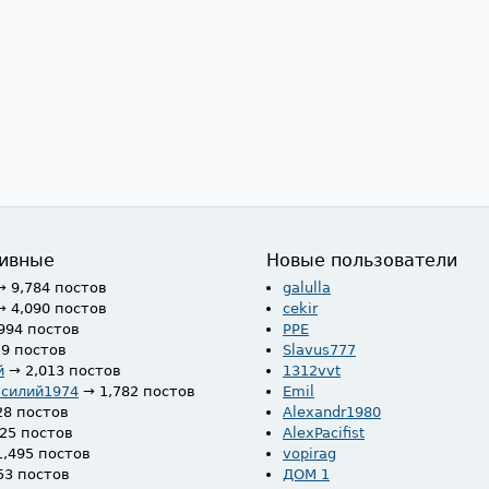
ивные
Новые пользователи
→ 9,784 постов
galulla
→ 4,090 постов
cekir
994 постов
PPE
59 постов
Slavus777
й
→ 2,013 постов
1312vvt
асилий1974
→ 1,782 постов
Emil
28 постов
Alexandr1980
525 постов
AlexPacifist
1,495 постов
vopirag
53 постов
ДОМ 1