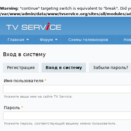
Warning
: "continue" targeting switch is equivalent to "break". Did 
/var/www/admin/data/www/tvservice.org/sites/all/modules/a
Пер
TV
Service
Main menu
Главная
Форум
Схемы телевизоров
Нов
Вход в систему
Регистрация
Вход в систему
(активная вкладка)
Забыли пароль?
Имя пользователя
*
Укажите ваше имя на сайте TV Service.
Пароль
*
Укажите пароль, соответствующий вашему имени пользователя.