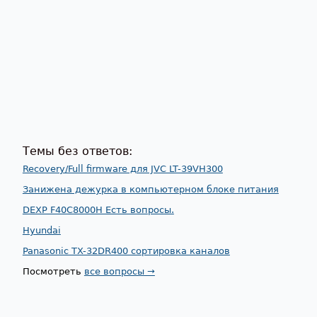
Темы без ответов:
Recovery/Full firmware для JVC LT-39VH300
Занижена дежурка в компьютерном блоке питания
DEXP F40C8000H Есть вопросы.
Hyundai
Panasonic TX-32DR400 сортировка каналов
Посмотреть
все вопросы →