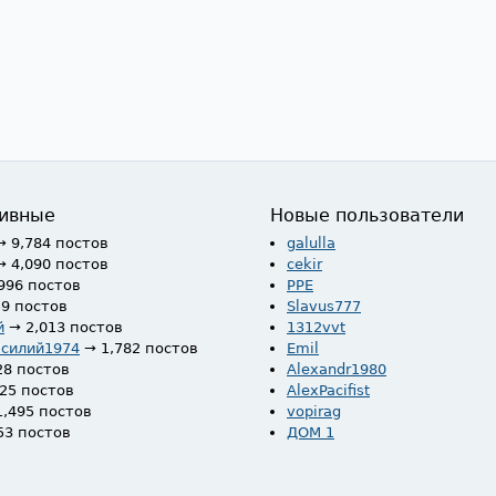
ивные
Новые пользователи
→ 9,784 постов
galulla
→ 4,090 постов
cekir
996 постов
PPE
59 постов
Slavus777
й
→ 2,013 постов
1312vvt
асилий1974
→ 1,782 постов
Emil
28 постов
Alexandr1980
525 постов
AlexPacifist
1,495 постов
vopirag
53 постов
ДОМ 1