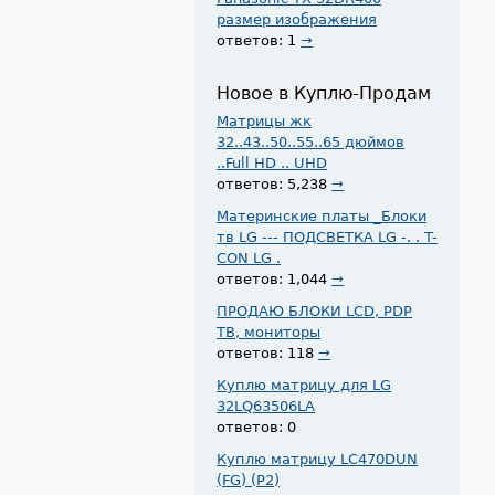
размер изображения
ответов: 1
→
Новое в Куплю-Продам
Матрицы жк
32..43..50..55..65 дюймов
..Full HD .. UHD
ответов: 5,238
→
Материнские платы _Блоки
тв LG --- ПОДСВЕТКА LG -. . T-
CON LG .
ответов: 1,044
→
ПРОДАЮ БЛОКИ LCD, PDP
ТВ, мониторы
ответов: 118
→
Куплю матрицу для LG
32LQ63506LA
ответов: 0
Куплю матрицу LC470DUN
(FG) (P2)