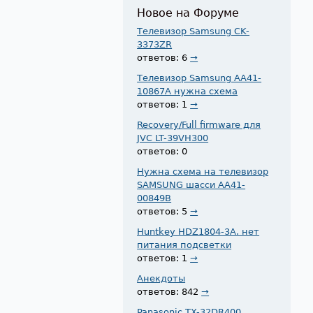
Новое на Форуме
Телевизор Samsung CK-
3373ZR
ответов: 6
→
Телевизор Samsung AA41-
10867A нужна схема
ответов: 1
→
Recovery/Full firmware для
JVC LT-39VH300
ответов: 0
Нужна схема на телевизор
SAMSUNG шасси AA41-
00849B
ответов: 5
→
Huntkey HDZ1804-3A. нет
питания подсветки
ответов: 1
→
Анекдоты
ответов: 842
→
Panasonic TX-32DR400