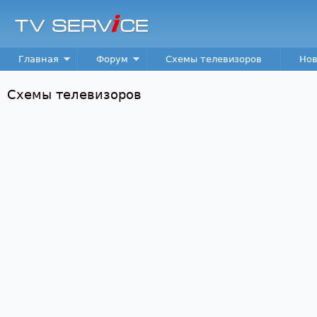
Пер
TV
Service
Main menu
Главная
Форум
Схемы телевизоров
Нов
Схемы телевизоров