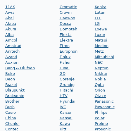
11AK
Cromatic
Konka
Aiwa
Crown
Latan
Akai
Daewoo
LEE
Akiba
Decca
LG
Akura
Domoteh
Loewe
Alba
Elekta
Luxor
Amcol
Elektra
Matsui
Amstrad
Etron
Medion
Anitech
Europhon
Metz
Avanti
Finlux
Mitsubishi
Axxion
Fisher
NEC
Bang & Olufsen
Funai
Neptun
Beko
GD
Nikkai
Beon
Gorenje
Nokia
Biazet
Grundig
Opta
Blaupunkt
Hitachi
Orion
Broksonic
HTV
Otake
Brother
Hyundai
Panasonic
Bush
JVC
Pawasonic
Casio
Kaisui
Philips
China
Kansai
Polar
Chunlei
Kawa
Proline
Contec
Kitt
Prosonic