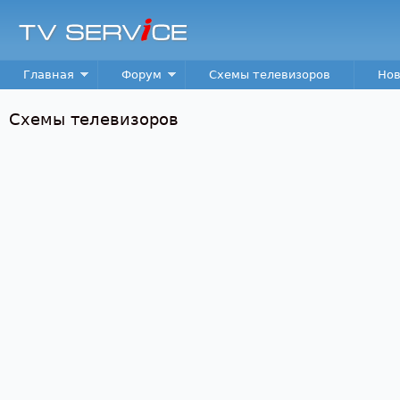
Пер
TV
Service
Main menu
Главная
Форум
Схемы телевизоров
Нов
Схемы телевизоров