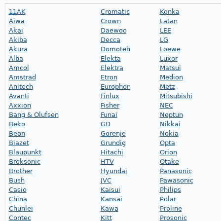
11AK
Cromatic
Konka
Aiwa
Crown
Latan
Akai
Daewoo
LEE
Akiba
Decca
LG
Akura
Domoteh
Loewe
Alba
Elekta
Luxor
Amcol
Elektra
Matsui
Amstrad
Etron
Medion
Anitech
Europhon
Metz
Avanti
Finlux
Mitsubishi
Axxion
Fisher
NEC
Bang & Olufsen
Funai
Neptun
Beko
GD
Nikkai
Beon
Gorenje
Nokia
Biazet
Grundig
Opta
Blaupunkt
Hitachi
Orion
Broksonic
HTV
Otake
Brother
Hyundai
Panasonic
Bush
JVC
Pawasonic
Casio
Kaisui
Philips
China
Kansai
Polar
Chunlei
Kawa
Proline
Contec
Kitt
Prosonic