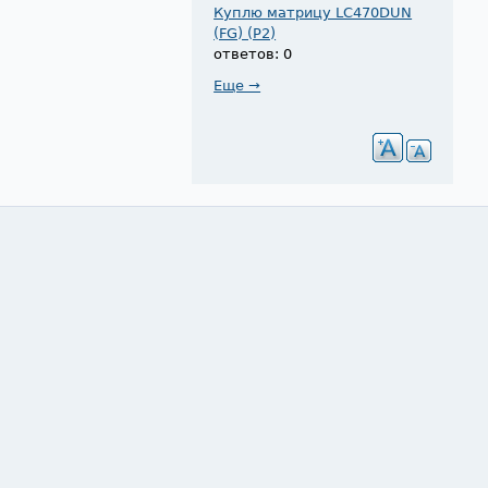
Куплю матрицу LC470DUN
(FG) (P2)
ответов: 0
Еще →