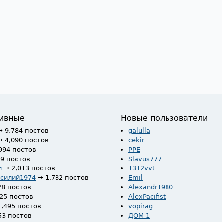
ивные
Новые пользователи
→ 9,784 постов
galulla
→ 4,090 постов
cekir
994 постов
PPE
59 постов
Slavus777
й
→ 2,013 постов
1312vvt
асилий1974
→ 1,782 постов
Emil
28 постов
Alexandr1980
525 постов
AlexPacifist
1,495 постов
vopirag
53 постов
ДОМ 1