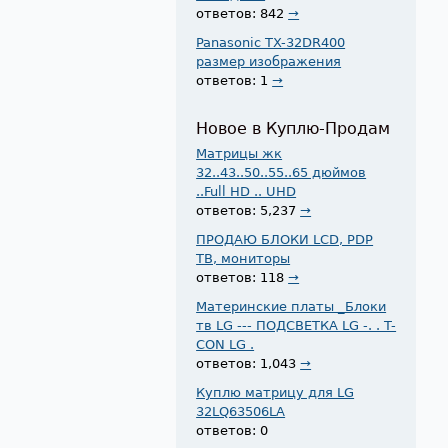
ответов: 842
→
Panasonic TX-32DR400
размер изображения
ответов: 1
→
Новое в Куплю-Продам
Матрицы жк
32..43..50..55..65 дюймов
..Full HD .. UHD
ответов: 5,237
→
ПРОДАЮ БЛОКИ LCD, PDP
ТВ, мониторы
ответов: 118
→
Материнские платы _Блоки
тв LG --- ПОДСВЕТКА LG -. . T-
CON LG .
ответов: 1,043
→
Куплю матрицу для LG
32LQ63506LA
ответов: 0