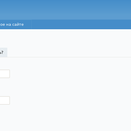
Перейти к основному
содержанию
ое на сайте
а)
ь?