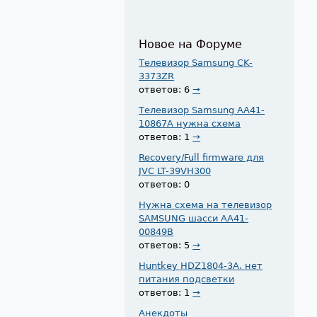
Новое на Форуме
Телевизор Samsung CK-
3373ZR
ответов: 6
→
Телевизор Samsung AA41-
10867A нужна схема
ответов: 1
→
Recovery/Full firmware для
JVC LT-39VH300
ответов: 0
Нужна схема на телевизор
SAMSUNG шасси AA41-
00849B
ответов: 5
→
Huntkey HDZ1804-3A. нет
питания подсветки
ответов: 1
→
Анекдоты